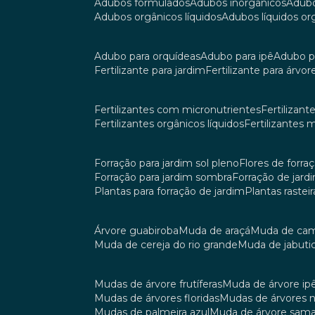
adubos formulados
adubos inorgânicos
adub
adubos orgânicos líquidos
adubos líquidos o
adubo para orquídeas
adubo para ipê
adubo p
fertilizante para jardim
fertilizante para árvor
fertilizantes com micronutrientes
fertilizan
fertilizantes orgânicos líquidos
fertilizantes 
forração para jardim sol pleno
flores de forra
forração para jardim sombra
forração de jar
plantas para forração de jardim
plantas raste
árvore guabiroba
muda de araçá
muda de ca
muda de cereja do rio grande
muda de jabuti
mudas de árvore frutíferas
muda de árvore ip
mudas de árvores floridas
mudas de árvores 
mudas de palmeira azul
muda de árvore sa