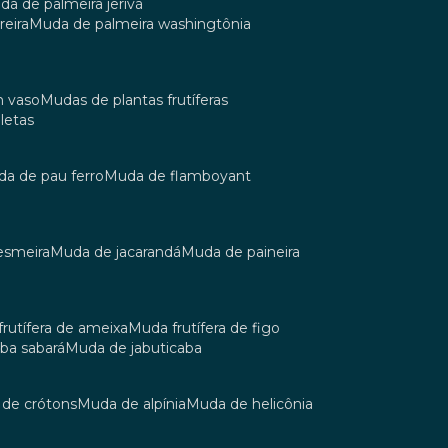
uda de palmeira jerivá
reira
muda de palmeira washingtônia
m vaso
mudas de plantas frutíferas
oletas
uda de pau ferro
muda de flamboyant
esmeira
muda de jacarandá
muda de paineira
 frutífera de ameixa
muda frutífera de figo
aba sabará
muda de jabuticaba
a de crótons
muda de alpínia
muda de helicônia