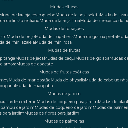
mudas cítricas
muda de laranja champanhe
muda de laranja seleta
muda de laran
uda de limão siciliano
muda de laranja lima
muda de mexerica do ri
mudas de forrações
anto
muda de beijo
muda de impatiens
muda de grama preta
mud
uda de mini azaléia
muda de mini rosa
mudas de frutas
 pitanga
mudas de jaca
mudas de caqui
mudas de goiaba
mudas d
de amora
mudas de abacate
mudas de frutas exóticas
amey
muda de mangostão
muda de physalis
muda de cabeludinha
 longana
muda de mangaba
mudas de jardim
para jardim externo
mudas de coqueiro para jardim
mudas de plan
e bambu de jardim
mudas de coqueiro de jardim
mudas de palmeir
s para jardim
mudas de flores para jardim
mudas de palmeiras