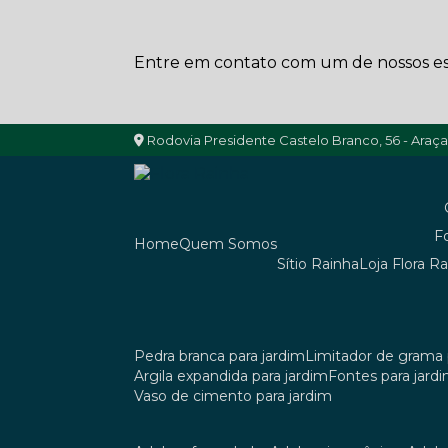
Entre em contato com um de nossos esp
Rodovia Presidente Castelo Branco, 56 - Araç
Home
Quem Somos
Sítio Rainha
Loja Flora R
pedra branca para jardim
limitador de grama 
argila expandida para jardim
fontes para jard
vaso de cimento para jardim