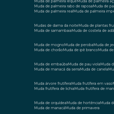
muda de palmeira leque
muda de palmeira aç
muda de palmeira rabo de raposa
muda de p
muda de palmeira real
muda de palmeira impe
mudas de dama da noite
muda de plantas fru
muda de samambaia
muda de costela de ad
muda de mogno
muda de peroba
muda de je
muda de chorão
muda de ipê branco
muda de
muda de embaúba
muda de pau viola
muda 
muda de manacá da serra
muda de canela
m
muda árvore frutífera
muda frutífera em vaso
muda frutífera de lichia
muda frutífera de ma
muda de orquídea
muda de hortência
muda 
muda de manacá
muda de primavera