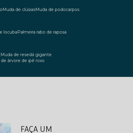
co
muda de clúsias
muda de podocarpos
de locuba
palmeira rabo de raposa
z
muda de resedá gigante
a de árvore de ipê roxo
FAÇA UM