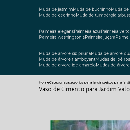
muda de jasmim
muda de buchinho
muda de
muda de cedrinho
muda de tumbérgia arbust
palmeira elegans
palmeira azul
palmeira veitch
palmeira washingtonia
palmeira juçara
palmei
muda de árvore sibipiruna
muda de árvore q
muda de árvore flamboyant
mudas de ipê ro
muda de arvore ipe amarelo
mudas de árvore
Home
Categorias
acessorios para jardins
seixos para jar
Vaso de Cimento para Jardim Valo