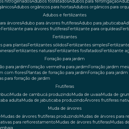
os nitrogenados
adubos fosfatados
adubos para fertirrigação
adu
rgânicos
adubos orgânicos para hortas
adubos orgânicos para orq
adubos e fertilizantes
ara árvores
adubo para árvores frutíferas
adubo para jabuticaba
a
e
fertilizante para árvores frutíferas
fertilizante para orquídeas
fer
fertilizantes
tes para plantas
fertilizantes sólidos
fertilizantes simples
fertilizant
minerais
fertilizantes naturais
fertilizantes fosfatados
fertilizante a
forração para jardim
ção para jardim
forração vermelha para jardim
forração jardim me
dim com flores
plantas de forração para jardim
forração para jardi
iras para forração de jardim
frutíferas
mbuci
muda de cambucá produzindo
muda de uvaia
muda de gr
caba adulta
muda de jabuticaba produzindo
árvores frutíferas nati
muda de árvores
ê
mudas de árvores frutíferas produzindo
mudas de árvores para 
nativas para reflorestamento
mudas de árvores frutíferas
mudas de
mambaia