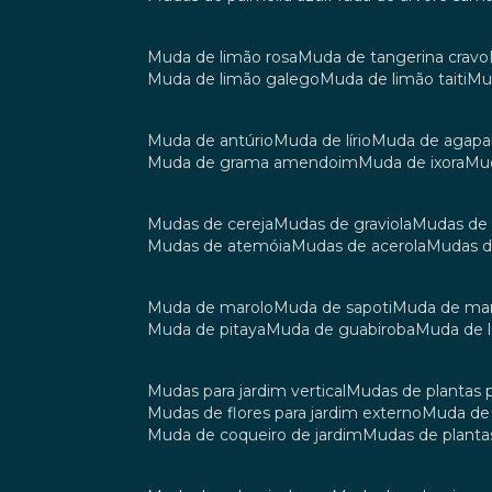
muda de limão rosa
muda de tangerina cravo
muda de limão galego
muda de limão taiti
m
muda de antúrio
muda de lírio
muda de agap
muda de grama amendoim
muda de ixora
m
mudas de cereja
mudas de graviola
mudas de
mudas de atemóia
mudas de acerola
mudas 
muda de marolo
muda de sapoti
muda de m
muda de pitaya
muda de guabiroba
muda de
mudas para jardim vertical
mudas de plantas 
mudas de flores para jardim externo
muda d
muda de coqueiro de jardim
mudas de planta