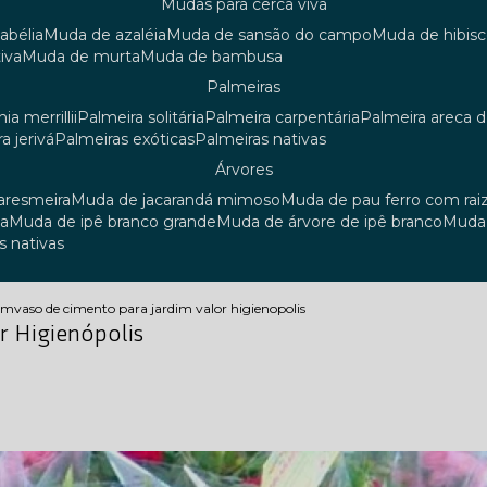
mudas para cerca viva
 abélia
muda de azaléia
muda de sansão do campo
muda de hibis
iva
muda de murta
muda de bambusa
palmeiras
ia merrillii
palmeira solitária
palmeira carpentária
palmeira areca 
ra jerivá
palmeiras exóticas
palmeiras nativas
árvores
uaresmeira
muda de jacarandá mimoso
muda de pau ferro com rai
sa
muda de ipê branco grande
muda de árvore de ipê branco
mud
s nativas
dim
vaso de cimento para jardim valor higienopolis
r Higienópolis