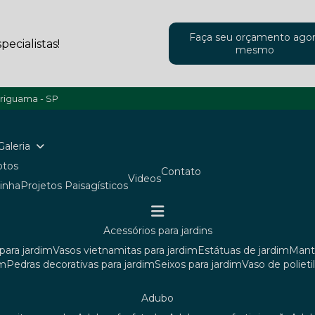
Faça seu orçamento ago
ecialistas!
mesmo
ariguama - SP
Galeria
Fotos
Contato
Videos
ainha
Projetos Paisagísticos
acessórios para jardins
para jardim
vasos vietnamitas para jardim
estátuas de jardim
man
im
pedras decorativas para jardim
seixos para jardim
vaso de poliet
adubo