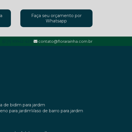
ra
Faça seu orçamento por
Whatsapp
(11) 99942-4247
contato@florarainha.com.br
ta de bidim para jardim
ileno para jardim
vaso de barro para jardim