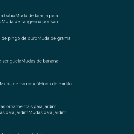
ja bahia
muda de laranja pera
o
muda de tangerina ponkan
a de pingo de ouro
muda de grama
e seriguela
mudas de banana
muda de cambucá
muda de mirtilo
tas ornamentais para jardim
as para jardim
mudas para jardim