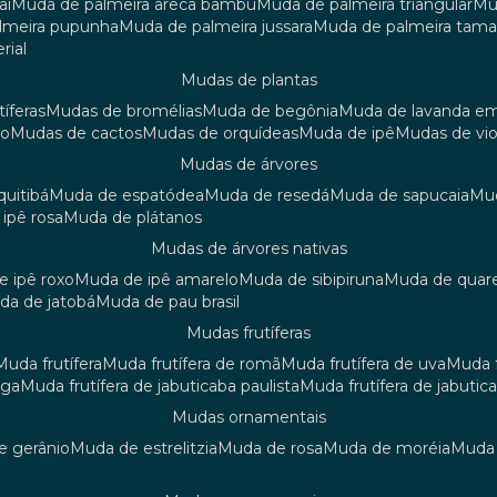
aí
muda de palmeira areca bambu
muda de palmeira triangular
m
almeira pupunha
muda de palmeira jussara
muda de palmeira tama
rial
mudas de plantas
tíferas
mudas de bromélias
muda de begônia
muda de lavanda e
ão
mudas de cactos
mudas de orquídeas
muda de ipê
mudas de vi
mudas de árvores
quitibá
muda de espatódea
muda de resedá
muda de sapucaia
m
 ipê rosa
muda de plátanos
mudas de árvores nativas
de ipê roxo
muda de ipê amarelo
muda de sibipiruna
muda de quar
uda de jatobá
muda de pau brasil
mudas frutíferas
muda frutífera
muda frutífera de romã
muda frutífera de uva
muda
nga
muda frutífera de jabuticaba paulista
muda frutífera de jabutic
mudas ornamentais
de gerânio
muda de estrelitzia
muda de rosa
muda de moréia
mud