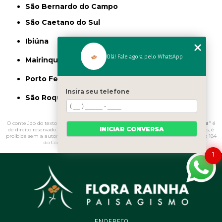
São Bernardo do Campo
São Caetano do Sul
Ibiúna
Olá! Fale agora pelo WhatsApp
Mairinque
Porto Feliz
Insira seu telefone
São Roque
O conteúdo do texto "
Vaso de Polietileno para Jardim Valor Jardim Ângela
" é
INICIAR CONVERSA
de direito reservado. Sua reprodução, parcial ou total, mesmo citando nossos links, é
proibida sem a autorização do autor. Crime de violação de direito autoral – artigo 184
do Código Penal –
Lei 9610/98 - Lei de direitos autorais
.
1
ENDEREÇO