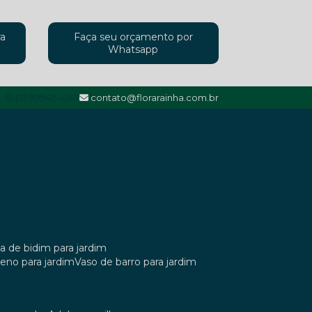
ra
Faça seu orçamento por
Whatsapp
(11) 99942-4247
contato@florarainha.com.br
ta de bidim para jardim
ileno para jardim
vaso de barro para jardim