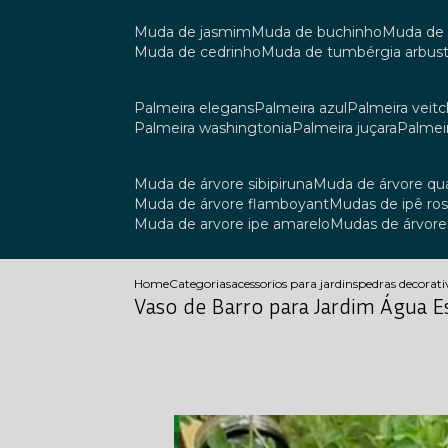
muda de jasmim
muda de buchinho
muda de
muda de cedrinho
muda de tumbérgia arbust
palmeira elegans
palmeira azul
palmeira veitch
palmeira washingtonia
palmeira juçara
palmei
muda de árvore sibipiruna
muda de árvore q
muda de árvore flamboyant
mudas de ipê ro
muda de arvore ipe amarelo
mudas de árvore
Home
Categorias
acessorios para jardins
pedras decorati
Vaso de Barro para Jardim Água E