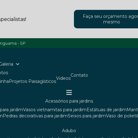
Faça seu orçamento ago
ecialistas!
mesmo
ariguama - SP
Galeria
Fotos
Contato
Videos
ainha
Projetos Paisagísticos
acessórios para jardins
para jardim
vasos vietnamitas para jardim
estátuas de jardim
man
im
pedras decorativas para jardim
seixos para jardim
vaso de poliet
adubo