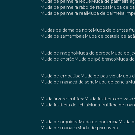
muda de palmeira leque
muda de palmeira aç
muda de palmeira rabo de raposa
muda de p
muda de palmeira real
muda de palmeira impe
mudas de dama da noite
muda de plantas fru
muda de samambaia
muda de costela de ad
muda de mogno
muda de peroba
muda de je
muda de chorão
muda de ipê branco
muda de
muda de embaúba
muda de pau viola
muda 
muda de manacá da serra
muda de canela
m
muda árvore frutífera
muda frutífera em vaso
muda frutífera de lichia
muda frutífera de ma
muda de orquídea
muda de hortência
muda 
muda de manacá
muda de primavera