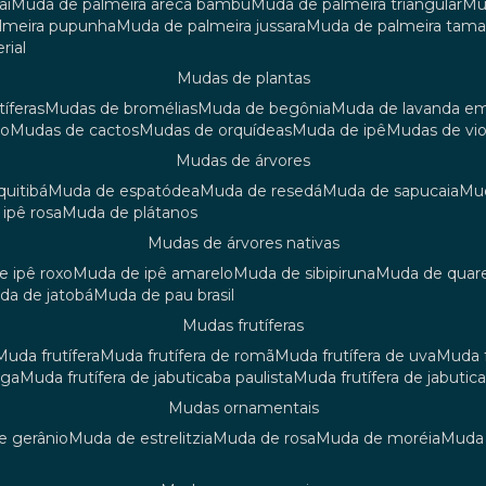
aí
muda de palmeira areca bambu
muda de palmeira triangular
m
almeira pupunha
muda de palmeira jussara
muda de palmeira tama
rial
mudas de plantas
tíferas
mudas de bromélias
muda de begônia
muda de lavanda e
ão
mudas de cactos
mudas de orquídeas
muda de ipê
mudas de vi
mudas de árvores
quitibá
muda de espatódea
muda de resedá
muda de sapucaia
m
 ipê rosa
muda de plátanos
mudas de árvores nativas
de ipê roxo
muda de ipê amarelo
muda de sibipiruna
muda de quar
uda de jatobá
muda de pau brasil
mudas frutíferas
muda frutífera
muda frutífera de romã
muda frutífera de uva
muda
nga
muda frutífera de jabuticaba paulista
muda frutífera de jabutic
mudas ornamentais
de gerânio
muda de estrelitzia
muda de rosa
muda de moréia
mud