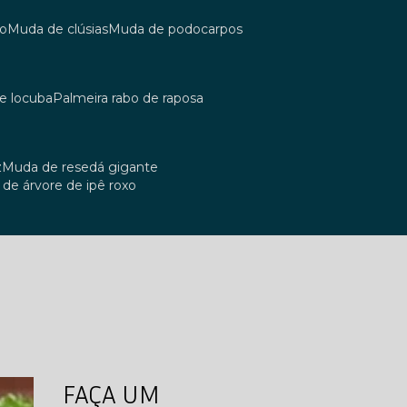
co
muda de clúsias
muda de podocarpos
de locuba
palmeira rabo de raposa
z
muda de resedá gigante
a de árvore de ipê roxo
FAÇA UM