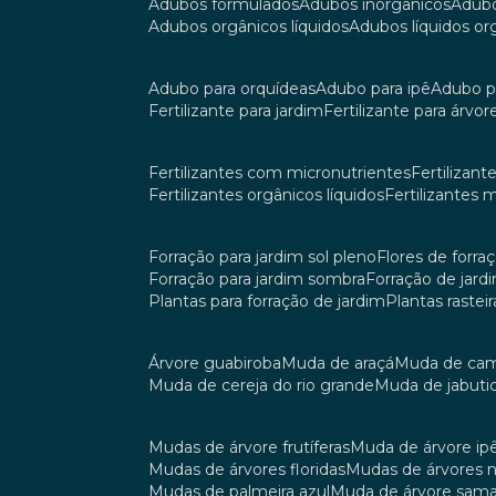
adubos formulados
adubos inorgânicos
adub
adubos orgânicos líquidos
adubos líquidos o
adubo para orquídeas
adubo para ipê
adubo p
fertilizante para jardim
fertilizante para árvor
fertilizantes com micronutrientes
fertilizan
fertilizantes orgânicos líquidos
fertilizantes 
forração para jardim sol pleno
flores de forra
forração para jardim sombra
forração de jar
plantas para forração de jardim
plantas raste
árvore guabiroba
muda de araçá
muda de ca
muda de cereja do rio grande
muda de jabuti
mudas de árvore frutíferas
muda de árvore ip
mudas de árvores floridas
mudas de árvores 
mudas de palmeira azul
muda de árvore sa