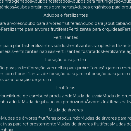
os nitrogenados
adubos fosfatados
adubos para fertirrigação
adu
rgânicos
adubos orgânicos para hortas
adubos orgânicos para orq
adubos e fertilizantes
ara árvores
adubo para árvores frutíferas
adubo para jabuticaba
a
e
fertilizante para árvores frutíferas
fertilizante para orquídeas
fer
fertilizantes
tes para plantas
fertilizantes sólidos
fertilizantes simples
fertilizant
minerais
fertilizantes naturais
fertilizantes fosfatados
fertilizante a
forração para jardim
ção para jardim
forração vermelha para jardim
forração jardim me
dim com flores
plantas de forração para jardim
forração para jardi
iras para forração de jardim
frutíferas
mbuci
muda de cambucá produzindo
muda de uvaia
muda de gr
caba adulta
muda de jabuticaba produzindo
árvores frutíferas nati
muda de árvores
ê
mudas de árvores frutíferas produzindo
mudas de árvores para 
nativas para reflorestamento
mudas de árvores frutíferas
mudas de
mambaia