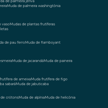
uda de palmeira jerivá
reira
muda de palmeira washingtônia
m vaso
mudas de plantas frutíferas
oletas
uda de pau ferro
muda de flamboyant
esmeira
muda de jacarandá
muda de paineira
 frutífera de ameixa
muda frutífera de figo
aba sabará
muda de jabuticaba
a de crótons
muda de alpínia
muda de helicônia