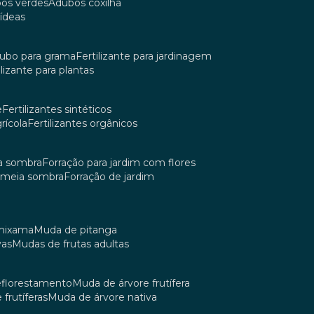
bos verdes
adubos coxilha
uídeas
dubo para grama
fertilizante para jardinagem
tilizante para plantas
e
fertilizantes sintéticos
grícola
fertilizantes orgânicos
ia sombra
forração para jardim com flores
m meia sombra
forração de jardim
umixama
muda de pitanga
vas
mudas de frutas adultas
reflorestamento
muda de árvore frutífera
 frutíferas
muda de árvore nativa