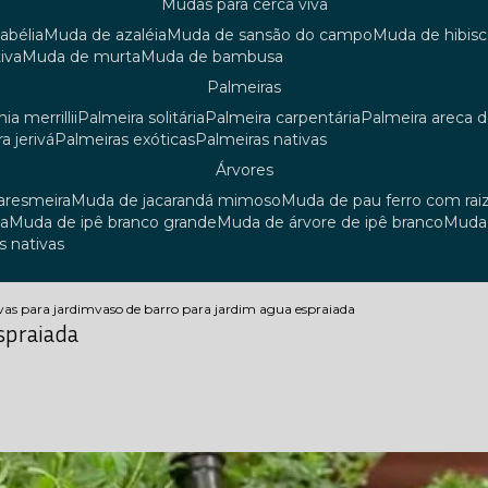
mudas para cerca viva
 abélia
muda de azaléia
muda de sansão do campo
muda de hibis
iva
muda de murta
muda de bambusa
palmeiras
ia merrillii
palmeira solitária
palmeira carpentária
palmeira areca 
ra jerivá
palmeiras exóticas
palmeiras nativas
árvores
uaresmeira
muda de jacarandá mimoso
muda de pau ferro com rai
sa
muda de ipê branco grande
muda de árvore de ipê branco
mud
s nativas
vas para jardim
vaso de barro para jardim agua espraiada
spraiada