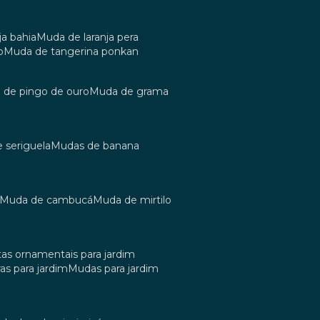
ja bahia
muda de laranja pera
o
muda de tangerina ponkan
a de pingo de ouro
muda de grama
e seriguela
mudas de banana
muda de cambucá
muda de mirtilo
tas ornamentais para jardim
as para jardim
mudas para jardim