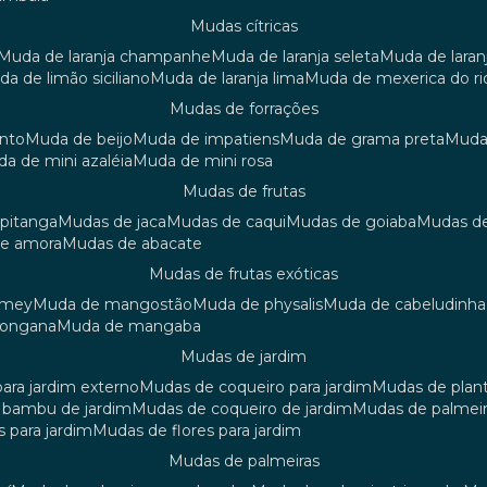
mudas cítricas
muda de laranja champanhe
muda de laranja seleta
muda de laran
uda de limão siciliano
muda de laranja lima
muda de mexerica do ri
mudas de forrações
anto
muda de beijo
muda de impatiens
muda de grama preta
mud
uda de mini azaléia
muda de mini rosa
mudas de frutas
 pitanga
mudas de jaca
mudas de caqui
mudas de goiaba
mudas d
de amora
mudas de abacate
mudas de frutas exóticas
amey
muda de mangostão
muda de physalis
muda de cabeludinha
 longana
muda de mangaba
mudas de jardim
para jardim externo
mudas de coqueiro para jardim
mudas de plan
e bambu de jardim
mudas de coqueiro de jardim
mudas de palmeir
s para jardim
mudas de flores para jardim
mudas de palmeiras