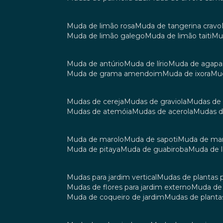
muda de limão rosa
muda de tangerina cravo
muda de limão galego
muda de limão taiti
m
muda de antúrio
muda de lírio
muda de agap
muda de grama amendoim
muda de ixora
m
mudas de cereja
mudas de graviola
mudas de
mudas de atemóia
mudas de acerola
mudas 
muda de marolo
muda de sapoti
muda de m
muda de pitaya
muda de guabiroba
muda de
mudas para jardim vertical
mudas de plantas 
mudas de flores para jardim externo
muda d
muda de coqueiro de jardim
mudas de planta