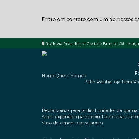
Entre em contato com um de nossos esp
Rodovia Presidente Castelo Branco, 56 - Araç
Home
Quem Somos
Sítio Rainha
Loja Flora R
pedra branca para jardim
limitador de grama 
argila expandida para jardim
fontes para jard
vaso de cimento para jardim