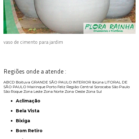
vaso de cimento para jardim
Regiões onde a atende :
ABCD
Boituva
GRANDE SÃO PAULO
INTERIOR
Ibiúna
LITORAL DE
SÃO PAULO
Mairinque
Porto Feliz
Região Central
Sorocaba
São Paulo
São Roque
Zona Leste
Zona Norte
Zona Oeste
Zona Sul
Aclimação
Bela Vista
Bixiga
Bom Retiro