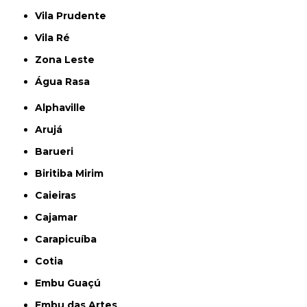
Vila Prudente
Vila Ré
Zona Leste
Água Rasa
Alphaville
Arujá
Barueri
Biritiba Mirim
Caieiras
Cajamar
Carapicuíba
Cotia
Embu Guaçú
Embu das Artes