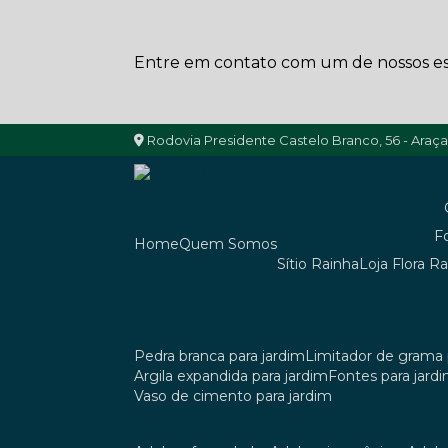
Entre em contato com um de nossos esp
Rodovia Presidente Castelo Branco, 56 - Araç
Home
Quem Somos
Sítio Rainha
Loja Flora R
pedra branca para jardim
limitador de grama 
argila expandida para jardim
fontes para jard
vaso de cimento para jardim