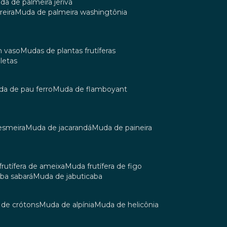
uda de palmeira jerivá
reira
muda de palmeira washingtônia
m vaso
mudas de plantas frutíferas
oletas
uda de pau ferro
muda de flamboyant
esmeira
muda de jacarandá
muda de paineira
 frutífera de ameixa
muda frutífera de figo
aba sabará
muda de jabuticaba
a de crótons
muda de alpínia
muda de helicônia