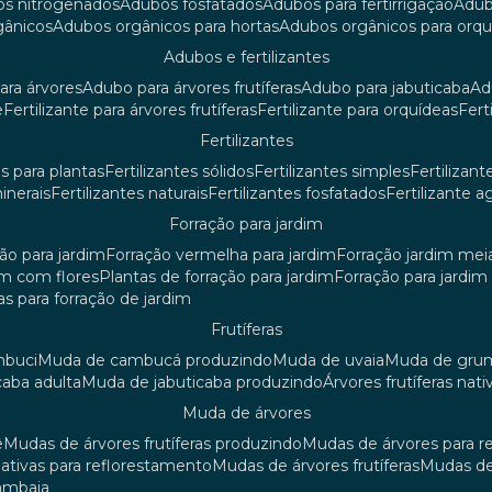
os nitrogenados
adubos fosfatados
adubos para fertirrigação
adu
rgânicos
adubos orgânicos para hortas
adubos orgânicos para orq
adubos e fertilizantes
ara árvores
adubo para árvores frutíferas
adubo para jabuticaba
a
e
fertilizante para árvores frutíferas
fertilizante para orquídeas
fer
fertilizantes
tes para plantas
fertilizantes sólidos
fertilizantes simples
fertilizant
minerais
fertilizantes naturais
fertilizantes fosfatados
fertilizante a
forração para jardim
ção para jardim
forração vermelha para jardim
forração jardim me
dim com flores
plantas de forração para jardim
forração para jardi
iras para forração de jardim
frutíferas
mbuci
muda de cambucá produzindo
muda de uvaia
muda de gr
caba adulta
muda de jabuticaba produzindo
árvores frutíferas nati
muda de árvores
ê
mudas de árvores frutíferas produzindo
mudas de árvores para 
nativas para reflorestamento
mudas de árvores frutíferas
mudas de
mambaia