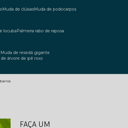
co
muda de clúsias
muda de podocarpos
de locuba
palmeira rabo de raposa
z
muda de resedá gigante
a de árvore de ipê roxo
 barros
FAÇA UM