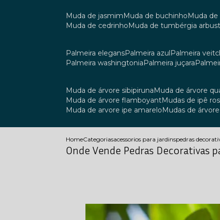
muda de jasmim
muda de buchinho
muda de
muda de cedrinho
muda de tumbérgia arbust
palmeira elegans
palmeira azul
palmeira veitch
palmeira washingtonia
palmeira juçara
palmei
muda de árvore sibipiruna
muda de árvore q
muda de árvore flamboyant
mudas de ipê ro
muda de arvore ipe amarelo
mudas de árvore
Home
Categorias
acessorios para jardins
pedras decorati
Onde Vende Pedras Decorativas p