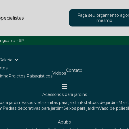
Faça seu orçamento ago
ecialistas!
mesmo
ariguama - SP
Galeria
Fotos
Contato
Videos
ainha
Projetos Paisagísticos
acessórios para jardins
para jardim
vasos vietnamitas para jardim
estátuas de jardim
man
im
pedras decorativas para jardim
seixos para jardim
vaso de poliet
adubo