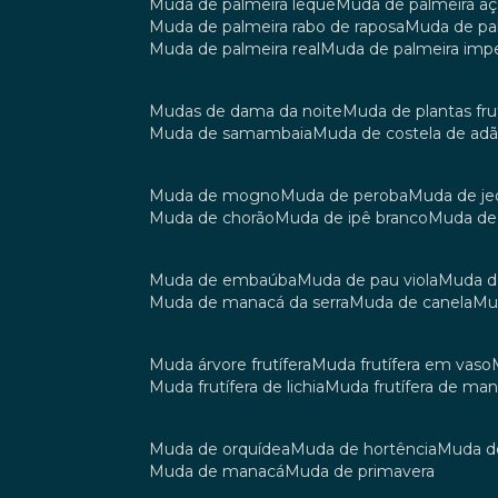
muda de palmeira leque
muda de palmeira aç
muda de palmeira rabo de raposa
muda de p
muda de palmeira real
muda de palmeira impe
mudas de dama da noite
muda de plantas fru
muda de samambaia
muda de costela de ad
muda de mogno
muda de peroba
muda de je
muda de chorão
muda de ipê branco
muda de
muda de embaúba
muda de pau viola
muda 
muda de manacá da serra
muda de canela
m
muda árvore frutífera
muda frutífera em vaso
muda frutífera de lichia
muda frutífera de ma
muda de orquídea
muda de hortência
muda 
muda de manacá
muda de primavera