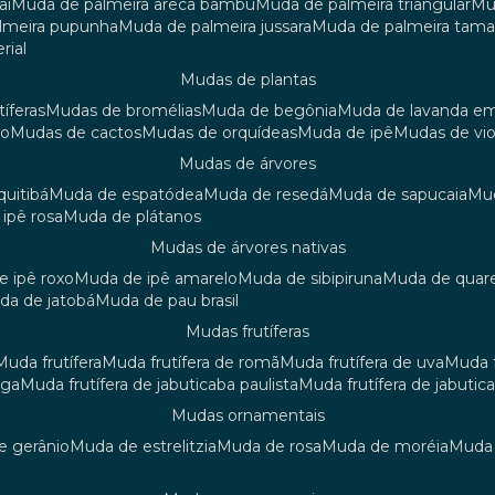
aí
muda de palmeira areca bambu
muda de palmeira triangular
m
almeira pupunha
muda de palmeira jussara
muda de palmeira tama
rial
mudas de plantas
tíferas
mudas de bromélias
muda de begônia
muda de lavanda e
ão
mudas de cactos
mudas de orquídeas
muda de ipê
mudas de vi
mudas de árvores
quitibá
muda de espatódea
muda de resedá
muda de sapucaia
m
 ipê rosa
muda de plátanos
mudas de árvores nativas
de ipê roxo
muda de ipê amarelo
muda de sibipiruna
muda de quar
uda de jatobá
muda de pau brasil
mudas frutíferas
muda frutífera
muda frutífera de romã
muda frutífera de uva
muda
nga
muda frutífera de jabuticaba paulista
muda frutífera de jabutic
mudas ornamentais
de gerânio
muda de estrelitzia
muda de rosa
muda de moréia
mud