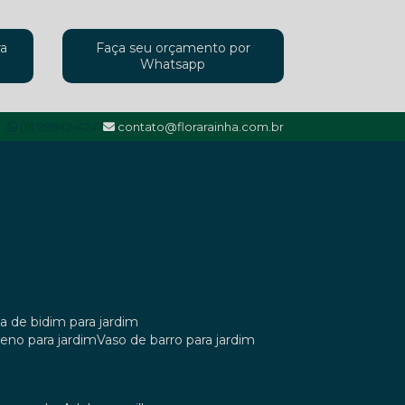
ra
Faça seu orçamento por
Whatsapp
(11) 99942-4247
contato@florarainha.com.br
ta de bidim para jardim
ileno para jardim
vaso de barro para jardim