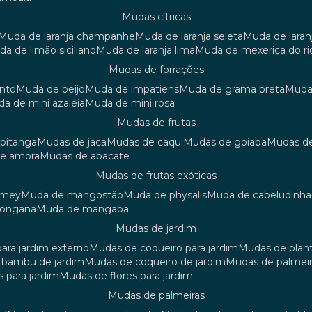
mudas cítricas
muda de laranja champanhe
muda de laranja seleta
muda de laran
uda de limão siciliano
muda de laranja lima
muda de mexerica do ri
mudas de forrações
anto
muda de beijo
muda de impatiens
muda de grama preta
mud
uda de mini azaléia
muda de mini rosa
mudas de frutas
 pitanga
mudas de jaca
mudas de caqui
mudas de goiaba
mudas d
de amora
mudas de abacate
mudas de frutas exóticas
amey
muda de mangostão
muda de physalis
muda de cabeludinha
 longana
muda de mangaba
mudas de jardim
para jardim externo
mudas de coqueiro para jardim
mudas de plan
e bambu de jardim
mudas de coqueiro de jardim
mudas de palmeir
s para jardim
mudas de flores para jardim
mudas de palmeiras