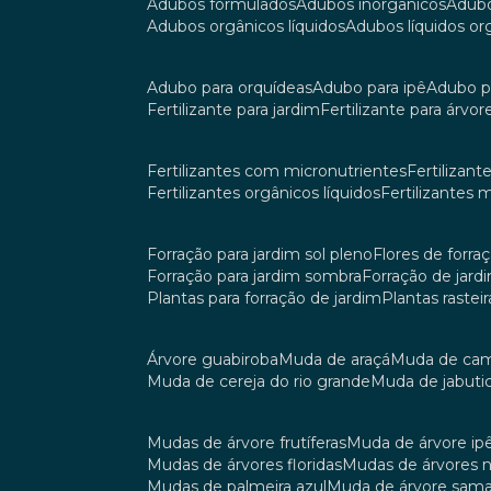
adubos formulados
adubos inorgânicos
adub
adubos orgânicos líquidos
adubos líquidos o
adubo para orquídeas
adubo para ipê
adubo p
fertilizante para jardim
fertilizante para árvor
fertilizantes com micronutrientes
fertilizan
fertilizantes orgânicos líquidos
fertilizantes 
forração para jardim sol pleno
flores de forra
forração para jardim sombra
forração de jar
plantas para forração de jardim
plantas raste
árvore guabiroba
muda de araçá
muda de ca
muda de cereja do rio grande
muda de jabuti
mudas de árvore frutíferas
muda de árvore ip
mudas de árvores floridas
mudas de árvores 
mudas de palmeira azul
muda de árvore sa