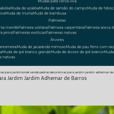
mudas para cerca viva
 abélia
muda de azaléia
muda de sansão do campo
muda de hibis
iva
muda de murta
muda de bambusa
palmeiras
ia merrillii
palmeira solitária
palmeira carpentária
palmeira areca 
ra jerivá
palmeiras exóticas
palmeiras nativas
árvores
uaresmeira
muda de jacarandá mimoso
muda de pau ferro com rai
sa
muda de ipê branco grande
muda de árvore de ipê branco
mud
s nativas
vas para jardim
onde vende pedras decorativas para jardim jardim adhemar de
ara Jardim Jardim Adhemar de Barros