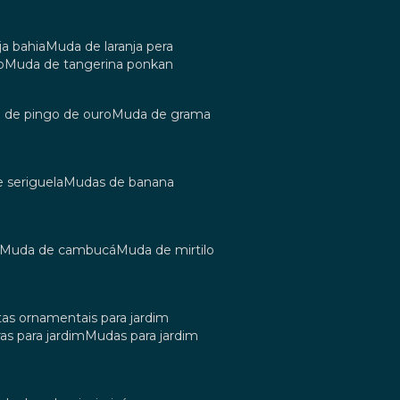
ja bahia
muda de laranja pera
o
muda de tangerina ponkan
a de pingo de ouro
muda de grama
e seriguela
mudas de banana
muda de cambucá
muda de mirtilo
tas ornamentais para jardim
as para jardim
mudas para jardim