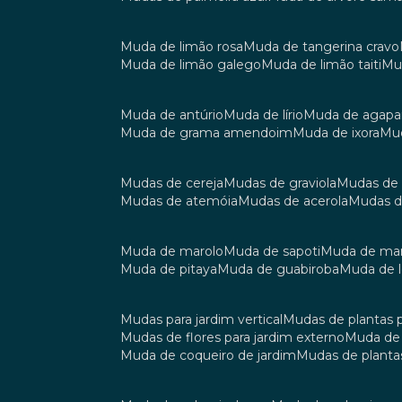
muda de limão rosa
muda de tangerina cravo
muda de limão galego
muda de limão taiti
m
muda de antúrio
muda de lírio
muda de agap
muda de grama amendoim
muda de ixora
m
mudas de cereja
mudas de graviola
mudas de
mudas de atemóia
mudas de acerola
mudas 
muda de marolo
muda de sapoti
muda de m
muda de pitaya
muda de guabiroba
muda de
mudas para jardim vertical
mudas de plantas 
mudas de flores para jardim externo
muda d
muda de coqueiro de jardim
mudas de planta