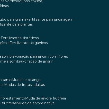
bos verdes
adubos coxilha
uídeas
dubo para grama
fertilizante para jardinagem
tilizante para plantas
e
fertilizantes sintéticos
grícola
fertilizantes orgânicos
ia sombra
forração para jardim com flores
m meia sombra
forração de jardim
umixama
muda de pitanga
vas
mudas de frutas adultas
reflorestamento
muda de árvore frutífera
 frutíferas
muda de árvore nativa