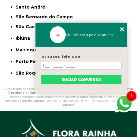
Santo André
São Bernardo do Campo
São Caetano do Sul
Olá! Fale agora pelo WhatsApp
Ibiúna
Mairinque
Insira seu telefone
Porto Feliz
São Roque
INICIAR CONVERSA
O conteúdo do texto "
Onde Vende Limitador de Grama para Jardim Conjunto
Residencial Butantã
" é de direito reservado. Sua reprodução, parcial ou total,
1
mesmo citando nossos links, é proibida sem a autorização do autor. Crime de
violação de direito autoral – artigo 184 do Código Penal –
Lei 9610/98 - Lei de direitos
autorais
.