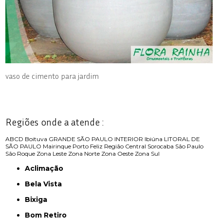
vaso de cimento para jardim
Regiões onde a atende :
ABCD
Boituva
GRANDE SÃO PAULO
INTERIOR
Ibiúna
LITORAL DE
SÃO PAULO
Mairinque
Porto Feliz
Região Central
Sorocaba
São Paulo
São Roque
Zona Leste
Zona Norte
Zona Oeste
Zona Sul
Aclimação
Bela Vista
Bixiga
Bom Retiro