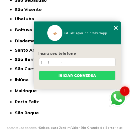
São Sebastião
São Vicente
Ubatuba
Boituva
Olá! Fale agora pelo WhatsApp
Diadema
Santo André
Insira seu telefone
São Bernardo do Campo
São Caetano do Sul
INICIAR CONVERSA
Ibiúna
1
Mairinque
Porto Feliz
São Roque
O conteúdo do texto "
Seixos para Jardim Valor Rio Grande da Serra
" é de