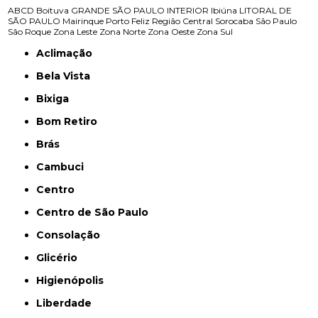
ABCD
Boituva
GRANDE SÃO PAULO
INTERIOR
Ibiúna
LITORAL DE
SÃO PAULO
Mairinque
Porto Feliz
Região Central
Sorocaba
São Paulo
São Roque
Zona Leste
Zona Norte
Zona Oeste
Zona Sul
Aclimação
Bela Vista
Bixiga
Bom Retiro
Brás
Cambuci
Centro
Centro de São Paulo
Consolação
Glicério
Higienópolis
Liberdade