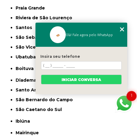
Praia Grande
Riviera de São Lourenço
Santos
Olá! Fale agora pelo WhatsApp
São Sebastião
São Vicente
Insira seu telefone
Ubatuba
Boituva
INICIAR CONVERSA
Diadema
Santo André
1
São Bernardo do Campo
São Caetano do Sul
Ibiúna
Mairinque