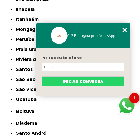
Ilhabela
Itanhaém
Mongaguá
Olá! Fale agora pelo WhatsApp
Peruíbe
Praia Grande
Insira seu telefone
Riviera de São Lourenço
Santos
São Sebastião
INICIAR CONVERSA
São Vicente
1
Ubatuba
Boituva
Diadema
Santo André