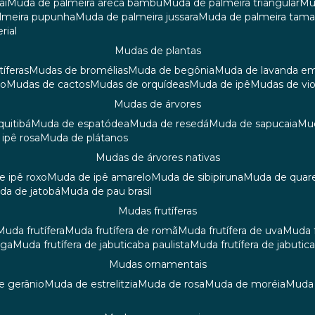
aí
muda de palmeira areca bambu
muda de palmeira triangular
m
almeira pupunha
muda de palmeira jussara
muda de palmeira tama
rial
mudas de plantas
tíferas
mudas de bromélias
muda de begônia
muda de lavanda e
ão
mudas de cactos
mudas de orquídeas
muda de ipê
mudas de vi
mudas de árvores
quitibá
muda de espatódea
muda de resedá
muda de sapucaia
m
 ipê rosa
muda de plátanos
mudas de árvores nativas
de ipê roxo
muda de ipê amarelo
muda de sibipiruna
muda de quar
uda de jatobá
muda de pau brasil
mudas frutíferas
muda frutífera
muda frutífera de romã
muda frutífera de uva
muda
nga
muda frutífera de jabuticaba paulista
muda frutífera de jabutic
mudas ornamentais
de gerânio
muda de estrelitzia
muda de rosa
muda de moréia
mud