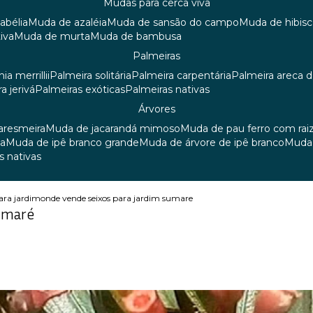
mudas para cerca viva
 abélia
muda de azaléia
muda de sansão do campo
muda de hibis
iva
muda de murta
muda de bambusa
palmeiras
ia merrillii
palmeira solitária
palmeira carpentária
palmeira areca 
ra jerivá
palmeiras exóticas
palmeiras nativas
árvores
uaresmeira
muda de jacarandá mimoso
muda de pau ferro com rai
sa
muda de ipê branco grande
muda de árvore de ipê branco
mud
s nativas
ara jardim
onde vende seixos para jardim sumare
umaré