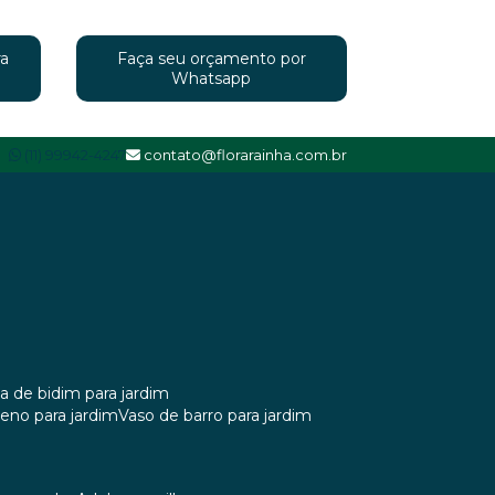
ra
Faça seu orçamento por
Whatsapp
(11) 99942-4247
contato@florarainha.com.br
ta de bidim para jardim
ileno para jardim
vaso de barro para jardim