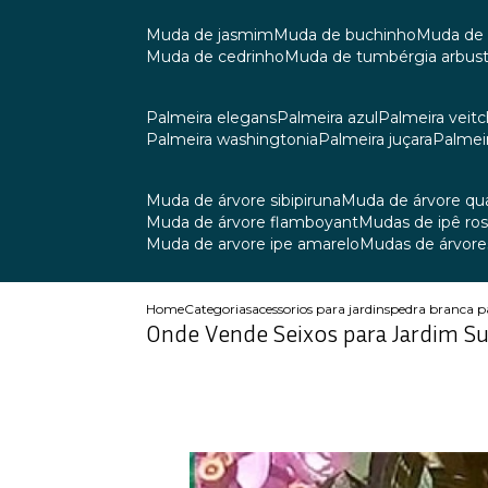
muda de jasmim
muda de buchinho
muda de
muda de cedrinho
muda de tumbérgia arbust
palmeira elegans
palmeira azul
palmeira veitch
palmeira washingtonia
palmeira juçara
palmei
muda de árvore sibipiruna
muda de árvore q
muda de árvore flamboyant
mudas de ipê ro
muda de arvore ipe amarelo
mudas de árvore
Home
Categorias
acessorios para jardins
pedra branca p
Onde Vende Seixos para Jardim S