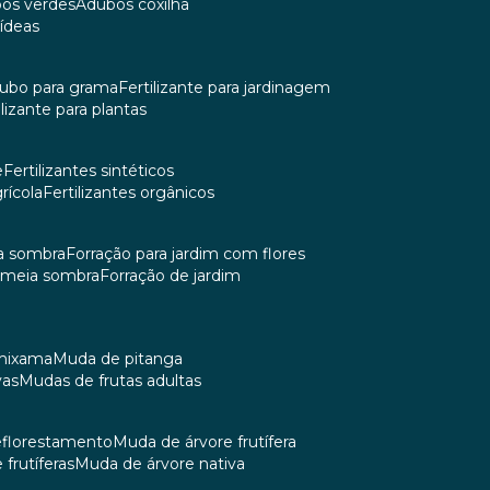
bos verdes
adubos coxilha
uídeas
dubo para grama
fertilizante para jardinagem
tilizante para plantas
e
fertilizantes sintéticos
grícola
fertilizantes orgânicos
ia sombra
forração para jardim com flores
m meia sombra
forração de jardim
umixama
muda de pitanga
vas
mudas de frutas adultas
reflorestamento
muda de árvore frutífera
 frutíferas
muda de árvore nativa