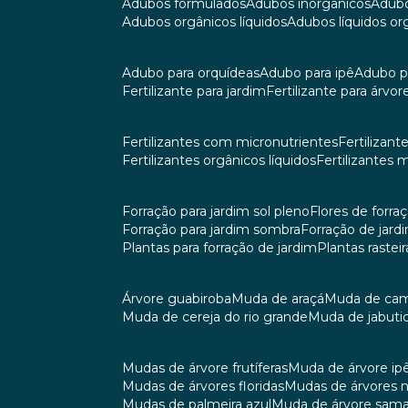
adubos formulados
adubos inorgânicos
adub
adubos orgânicos líquidos
adubos líquidos o
adubo para orquídeas
adubo para ipê
adubo p
fertilizante para jardim
fertilizante para árvor
fertilizantes com micronutrientes
fertilizan
fertilizantes orgânicos líquidos
fertilizantes 
forração para jardim sol pleno
flores de forra
forração para jardim sombra
forração de jar
plantas para forração de jardim
plantas raste
árvore guabiroba
muda de araçá
muda de ca
muda de cereja do rio grande
muda de jabuti
mudas de árvore frutíferas
muda de árvore ip
mudas de árvores floridas
mudas de árvores 
mudas de palmeira azul
muda de árvore sa