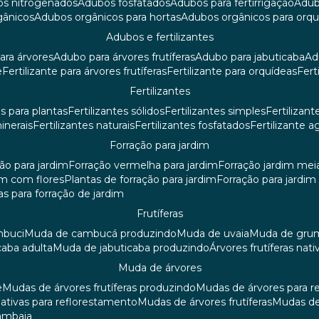
os nitrogenados
adubos fosfatados
adubos para fertirrigação
adu
rgânicos
adubos orgânicos para hortas
adubos orgânicos para orq
adubos e fertilizantes
ara árvores
adubo para árvores frutíferas
adubo para jabuticaba
a
e
fertilizante para árvores frutíferas
fertilizante para orquídeas
fer
fertilizantes
tes para plantas
fertilizantes sólidos
fertilizantes simples
fertilizant
minerais
fertilizantes naturais
fertilizantes fosfatados
fertilizante a
forração para jardim
ção para jardim
forração vermelha para jardim
forração jardim me
dim com flores
plantas de forração para jardim
forração para jardi
iras para forração de jardim
frutíferas
mbuci
muda de cambucá produzindo
muda de uvaia
muda de gr
caba adulta
muda de jabuticaba produzindo
árvores frutíferas nati
muda de árvores
ê
mudas de árvores frutíferas produzindo
mudas de árvores para 
nativas para reflorestamento
mudas de árvores frutíferas
mudas de
mambaia