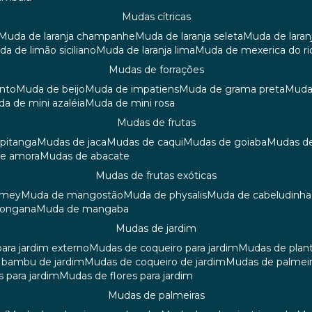
mudas cítricas
muda de laranja champanhe
muda de laranja seleta
muda de laran
uda de limão siciliano
muda de laranja lima
muda de mexerica do ri
mudas de forrações
anto
muda de beijo
muda de impatiens
muda de grama preta
mud
uda de mini azaléia
muda de mini rosa
mudas de frutas
 pitanga
mudas de jaca
mudas de caqui
mudas de goiaba
mudas d
de amora
mudas de abacate
mudas de frutas exóticas
amey
muda de mangostão
muda de physalis
muda de cabeludinha
 longana
muda de mangaba
mudas de jardim
para jardim externo
mudas de coqueiro para jardim
mudas de plan
e bambu de jardim
mudas de coqueiro de jardim
mudas de palmeir
s para jardim
mudas de flores para jardim
mudas de palmeiras