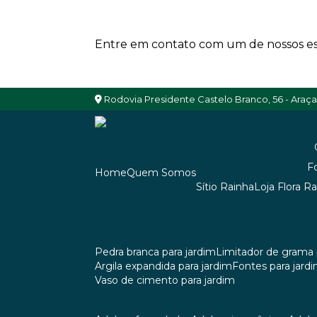
Entre em contato com um de nossos esp
Rodovia Presidente Castelo Branco, 56 - Araç
Home
Quem Somos
Sítio Rainha
Loja Flora R
pedra branca para jardim
limitador de grama 
argila expandida para jardim
fontes para jard
vaso de cimento para jardim