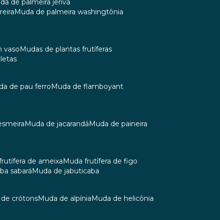
uda de palmeira jerivá
reira
muda de palmeira washingtônia
m vaso
mudas de plantas frutíferas
oletas
uda de pau ferro
muda de flamboyant
esmeira
muda de jacarandá
muda de paineira
 frutífera de ameixa
muda frutífera de figo
aba sabará
muda de jabuticaba
a de crótons
muda de alpínia
muda de helicônia