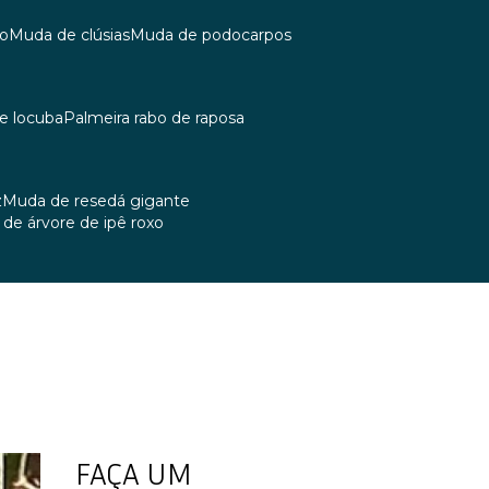
co
muda de clúsias
muda de podocarpos
de locuba
palmeira rabo de raposa
z
muda de resedá gigante
a de árvore de ipê roxo
FAÇA UM