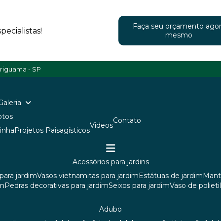
Faça seu orçamento ago
ecialistas!
mesmo
ariguama - SP
Galeria
Fotos
Contato
Videos
ainha
Projetos Paisagísticos
acessórios para jardins
para jardim
vasos vietnamitas para jardim
estátuas de jardim
man
im
pedras decorativas para jardim
seixos para jardim
vaso de poliet
adubo