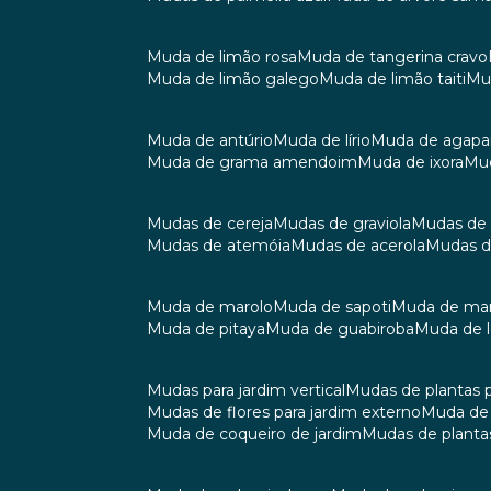
muda de limão rosa
muda de tangerina cravo
muda de limão galego
muda de limão taiti
m
muda de antúrio
muda de lírio
muda de agap
muda de grama amendoim
muda de ixora
m
mudas de cereja
mudas de graviola
mudas de
mudas de atemóia
mudas de acerola
mudas 
muda de marolo
muda de sapoti
muda de m
muda de pitaya
muda de guabiroba
muda de
mudas para jardim vertical
mudas de plantas 
mudas de flores para jardim externo
muda d
muda de coqueiro de jardim
mudas de planta