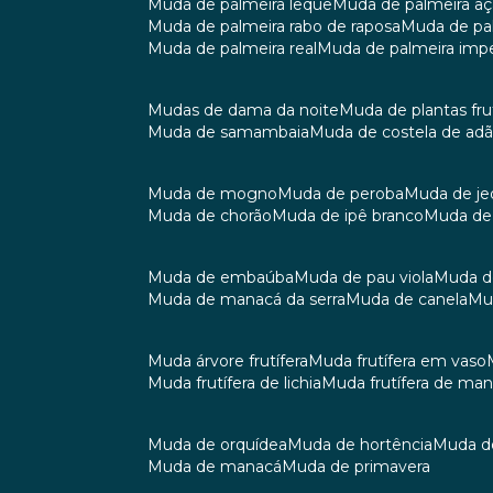
muda de palmeira leque
muda de palmeira aç
muda de palmeira rabo de raposa
muda de p
muda de palmeira real
muda de palmeira impe
mudas de dama da noite
muda de plantas fru
muda de samambaia
muda de costela de ad
muda de mogno
muda de peroba
muda de je
muda de chorão
muda de ipê branco
muda de
muda de embaúba
muda de pau viola
muda 
muda de manacá da serra
muda de canela
m
muda árvore frutífera
muda frutífera em vaso
muda frutífera de lichia
muda frutífera de ma
muda de orquídea
muda de hortência
muda 
muda de manacá
muda de primavera