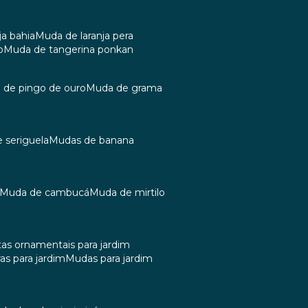
ja bahia
muda de laranja pera
o
muda de tangerina ponkan
a de pingo de ouro
muda de grama
e seriguela
mudas de banana
muda de cambucá
muda de mirtilo
tas ornamentais para jardim
as para jardim
mudas para jardim