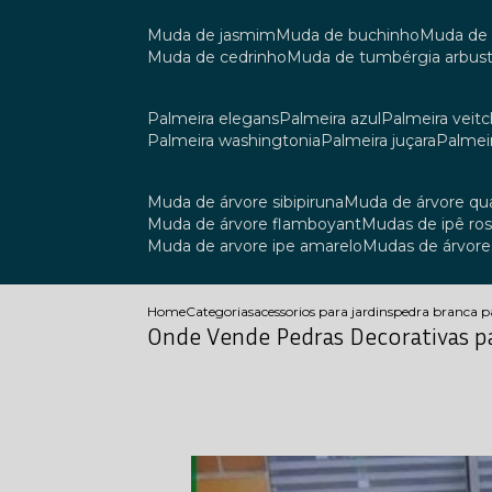
muda de jasmim
muda de buchinho
muda de
muda de cedrinho
muda de tumbérgia arbust
palmeira elegans
palmeira azul
palmeira veitch
palmeira washingtonia
palmeira juçara
palmei
muda de árvore sibipiruna
muda de árvore q
muda de árvore flamboyant
mudas de ipê ro
muda de arvore ipe amarelo
mudas de árvore
Home
Categorias
acessorios para jardins
pedra branca p
Onde Vende Pedras Decorativas p