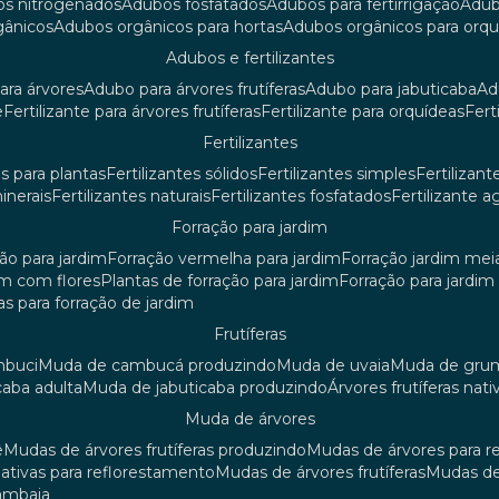
os nitrogenados
adubos fosfatados
adubos para fertirrigação
adu
rgânicos
adubos orgânicos para hortas
adubos orgânicos para orq
adubos e fertilizantes
ara árvores
adubo para árvores frutíferas
adubo para jabuticaba
a
e
fertilizante para árvores frutíferas
fertilizante para orquídeas
fer
fertilizantes
tes para plantas
fertilizantes sólidos
fertilizantes simples
fertilizant
minerais
fertilizantes naturais
fertilizantes fosfatados
fertilizante a
forração para jardim
ção para jardim
forração vermelha para jardim
forração jardim me
dim com flores
plantas de forração para jardim
forração para jardi
iras para forração de jardim
frutíferas
mbuci
muda de cambucá produzindo
muda de uvaia
muda de gr
caba adulta
muda de jabuticaba produzindo
árvores frutíferas nati
muda de árvores
ê
mudas de árvores frutíferas produzindo
mudas de árvores para 
nativas para reflorestamento
mudas de árvores frutíferas
mudas de
mambaia