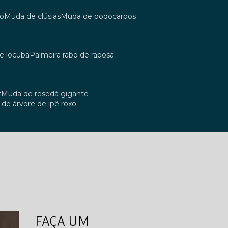
co
muda de clúsias
muda de podocarpos
de locuba
palmeira rabo de raposa
z
muda de resedá gigante
a de árvore de ipê roxo
FAÇA UM