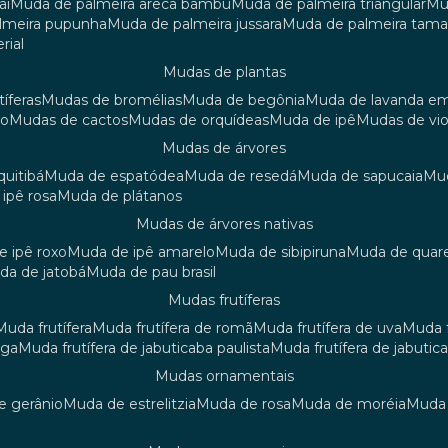
aí
muda de palmeira areca bambu
muda de palmeira triangular
m
almeira pupunha
muda de palmeira jussara
muda de palmeira tama
rial
mudas de plantas
tíferas
mudas de bromélias
muda de begônia
muda de lavanda e
ão
mudas de cactos
mudas de orquídeas
muda de ipê
mudas de vi
mudas de árvores
quitibá
muda de espatódea
muda de resedá
muda de sapucaia
m
 ipê rosa
muda de plátanos
mudas de árvores nativas
de ipê roxo
muda de ipê amarelo
muda de sibipiruna
muda de quar
uda de jatobá
muda de pau brasil
mudas frutíferas
muda frutífera
muda frutífera de romã
muda frutífera de uva
muda
nga
muda frutífera de jabuticaba paulista
muda frutífera de jabutic
mudas ornamentais
de gerânio
muda de estrelitzia
muda de rosa
muda de moréia
mud