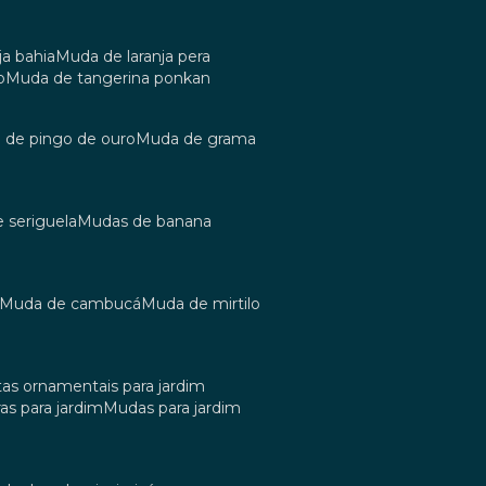
ja bahia
muda de laranja pera
o
muda de tangerina ponkan
a de pingo de ouro
muda de grama
e seriguela
mudas de banana
muda de cambucá
muda de mirtilo
tas ornamentais para jardim
as para jardim
mudas para jardim