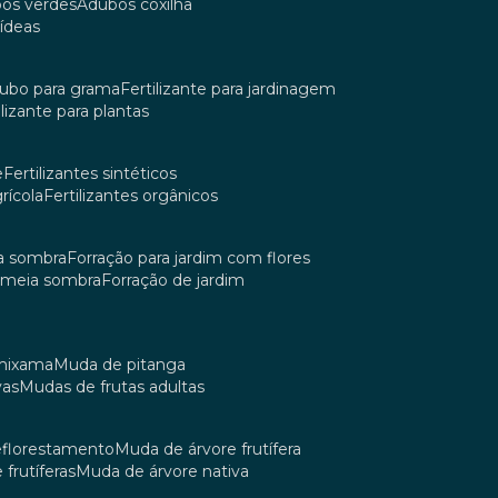
bos verdes
adubos coxilha
uídeas
dubo para grama
fertilizante para jardinagem
tilizante para plantas
e
fertilizantes sintéticos
grícola
fertilizantes orgânicos
ia sombra
forração para jardim com flores
m meia sombra
forração de jardim
umixama
muda de pitanga
vas
mudas de frutas adultas
reflorestamento
muda de árvore frutífera
 frutíferas
muda de árvore nativa