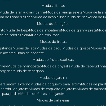
mudas cítricas
muda de laranja champanhe
muda de laranja seleta
muda de laran
uda de limão siciliano
muda de laranja lima
muda de mexerica do ri
mudas de forrações
anto
muda de beijo
muda de impatiens
muda de grama preta
mud
uda de mini azaléia
muda de mini rosa
mudas de frutas
 pitanga
mudas de jaca
mudas de caqui
mudas de goiaba
mudas d
de amora
mudas de abacate
mudas de frutas exóticas
amey
muda de mangostão
muda de physalis
muda de cabeludinha
 longana
muda de mangaba
mudas de jardim
para jardim externo
mudas de coqueiro para jardim
mudas de plan
e bambu de jardim
mudas de coqueiro de jardim
mudas de palmeir
s para jardim
mudas de flores para jardim
mudas de palmeiras