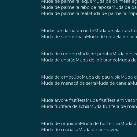
muda de palmeira leque
muda de palmeira aç
muda de palmeira rabo de raposa
muda de p
muda de palmeira real
muda de palmeira impe
mudas de dama da noite
muda de plantas fru
muda de samambaia
muda de costela de ad
muda de mogno
muda de peroba
muda de je
muda de chorão
muda de ipê branco
muda de
muda de embaúba
muda de pau viola
muda 
muda de manacá da serra
muda de canela
m
muda árvore frutífera
muda frutífera em vaso
muda frutífera de lichia
muda frutífera de ma
muda de orquídea
muda de hortência
muda 
muda de manacá
muda de primavera