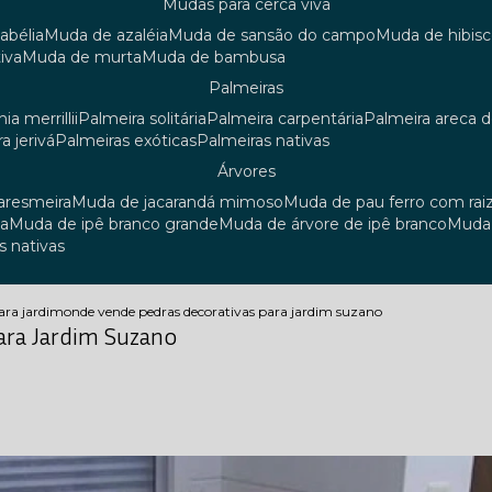
mudas para cerca viva
 abélia
muda de azaléia
muda de sansão do campo
muda de hibis
iva
muda de murta
muda de bambusa
palmeiras
ia merrillii
palmeira solitária
palmeira carpentária
palmeira areca 
ra jerivá
palmeiras exóticas
palmeiras nativas
árvores
uaresmeira
muda de jacarandá mimoso
muda de pau ferro com rai
sa
muda de ipê branco grande
muda de árvore de ipê branco
mud
s nativas
ara jardim
onde vende pedras decorativas para jardim suzano
ara Jardim Suzano