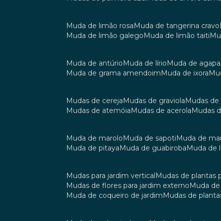
muda de limão rosa
muda de tangerina cravo
muda de limão galego
muda de limão taiti
m
muda de antúrio
muda de lírio
muda de agap
muda de grama amendoim
muda de ixora
m
mudas de cereja
mudas de graviola
mudas de
mudas de atemóia
mudas de acerola
mudas 
muda de marolo
muda de sapoti
muda de m
muda de pitaya
muda de guabiroba
muda de
mudas para jardim vertical
mudas de plantas 
mudas de flores para jardim externo
muda d
muda de coqueiro de jardim
mudas de planta