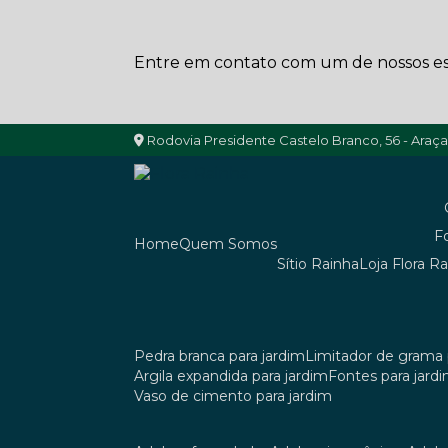
Entre em contato com um de nossos esp
Rodovia Presidente Castelo Branco, 56 - Araç
Home
Quem Somos
Sítio Rainha
Loja Flora R
pedra branca para jardim
limitador de grama 
argila expandida para jardim
fontes para jard
vaso de cimento para jardim