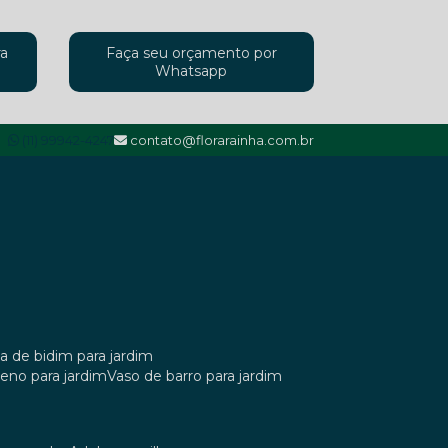
ra
Faça seu orçamento por
Whatsapp
(11) 99942-4247
contato@florarainha.com.br
ta de bidim para jardim
ileno para jardim
vaso de barro para jardim