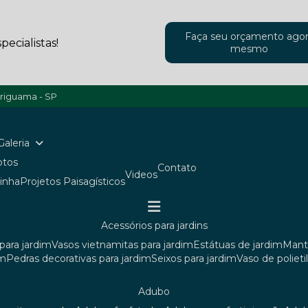
Faça seu orçamento ago
ecialistas!
mesmo
ariguama - SP
Galeria
Fotos
Contato
Videos
ainha
Projetos Paisagísticos
acessórios para jardins
para jardim
vasos vietnamitas para jardim
estátuas de jardim
man
im
pedras decorativas para jardim
seixos para jardim
vaso de poliet
adubo