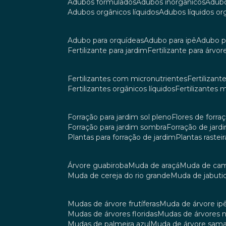
adubos formulados
adubos inorgânicos
adub
adubos orgânicos líquidos
adubos líquidos o
adubo para orquídeas
adubo para ipê
adubo p
fertilizante para jardim
fertilizante para árvor
fertilizantes com micronutrientes
fertilizan
fertilizantes orgânicos líquidos
fertilizantes 
forração para jardim sol pleno
flores de forra
forração para jardim sombra
forração de jar
plantas para forração de jardim
plantas raste
árvore guabiroba
muda de araçá
muda de ca
muda de cereja do rio grande
muda de jabuti
mudas de árvore frutíferas
muda de árvore ip
mudas de árvores floridas
mudas de árvores 
mudas de palmeira azul
muda de árvore sa