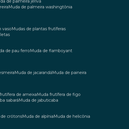
uda de palmeira jerivá
reira
muda de palmeira washingtônia
m vaso
mudas de plantas frutíferas
oletas
uda de pau ferro
muda de flamboyant
esmeira
muda de jacarandá
muda de paineira
 frutífera de ameixa
muda frutífera de figo
aba sabará
muda de jabuticaba
a de crótons
muda de alpínia
muda de helicônia