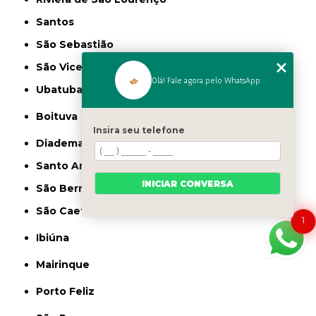
Santos
São Sebastião
São Vicente
Olá! Fale agora pelo WhatsApp
Ubatuba
Boituva
Insira seu telefone
Diadema
Santo André
INICIAR CONVERSA
São Bernardo do Campo
São Caetano do Sul
1
Ibiúna
Mairinque
Porto Feliz