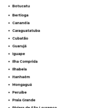
Botucatu
Bertioga
Cananéia
Caraguatatuba
Cubatão
Guarujá
Iguape
Ilha Comprida
Ilhabela
Itanhaém
Mongaguá
Peruíbe
Praia Grande
Riviera de São Lourenço