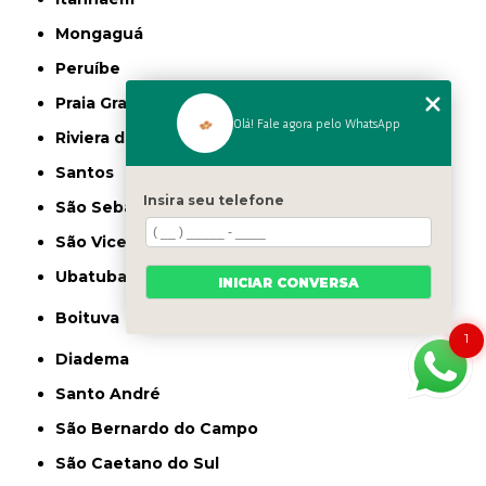
Mongaguá
Peruíbe
Praia Grande
Olá! Fale agora pelo WhatsApp
Riviera de São Lourenço
Santos
Insira seu telefone
São Sebastião
São Vicente
Ubatuba
INICIAR CONVERSA
Boituva
1
Diadema
Santo André
São Bernardo do Campo
São Caetano do Sul