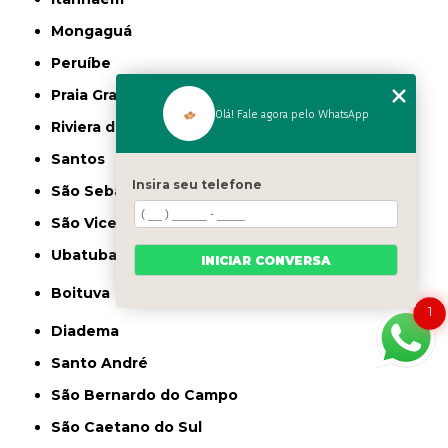
Mongaguá
Peruíbe
Praia Grande
Olá! Fale agora pelo WhatsApp
Riviera de São Lourenço
Santos
Insira seu telefone
São Sebastião
São Vicente
Ubatuba
INICIAR CONVERSA
Boituva
1
Diadema
Santo André
São Bernardo do Campo
São Caetano do Sul