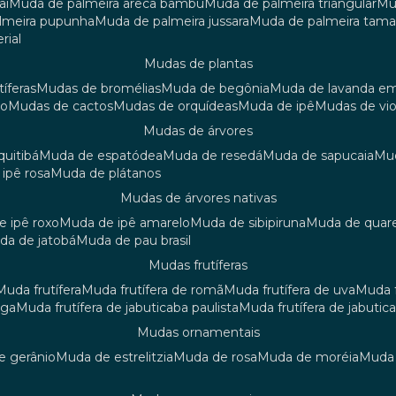
aí
muda de palmeira areca bambu
muda de palmeira triangular
m
almeira pupunha
muda de palmeira jussara
muda de palmeira tama
rial
mudas de plantas
tíferas
mudas de bromélias
muda de begônia
muda de lavanda e
ão
mudas de cactos
mudas de orquídeas
muda de ipê
mudas de vi
mudas de árvores
quitibá
muda de espatódea
muda de resedá
muda de sapucaia
m
 ipê rosa
muda de plátanos
mudas de árvores nativas
de ipê roxo
muda de ipê amarelo
muda de sibipiruna
muda de quar
uda de jatobá
muda de pau brasil
mudas frutíferas
muda frutífera
muda frutífera de romã
muda frutífera de uva
muda
nga
muda frutífera de jabuticaba paulista
muda frutífera de jabutic
mudas ornamentais
de gerânio
muda de estrelitzia
muda de rosa
muda de moréia
mud