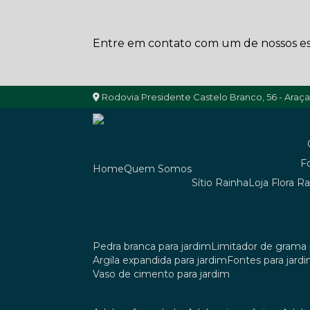
Entre em contato com um de nossos esp
Rodovia Presidente Castelo Branco, 56 - Araç
Home
Quem Somos
Sítio Rainha
Loja Flora R
pedra branca para jardim
limitador de grama 
argila expandida para jardim
fontes para jard
vaso de cimento para jardim