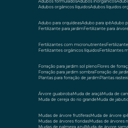
adubos formulados
adubos inorgânicos
adub
adubos orgânicos líquidos
adubos líquidos o
adubo para orquídeas
adubo para ipê
adubo p
fertilizante para jardim
fertilizante para árvor
fertilizantes com micronutrientes
fertilizan
fertilizantes orgânicos líquidos
fertilizantes 
forração para jardim sol pleno
flores de forra
forração para jardim sombra
forração de jar
plantas para forração de jardim
plantas raste
árvore guabiroba
muda de araçá
muda de ca
muda de cereja do rio grande
muda de jabuti
mudas de árvore frutíferas
muda de árvore ip
mudas de árvores floridas
mudas de árvores 
mudas de palmeira azul
muda de árvore sa