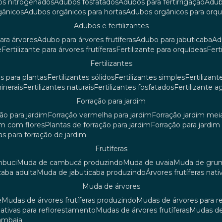
os nitrogenados
adubos fosfatados
adubos para fertirrigação
adu
rgânicos
adubos orgânicos para hortas
adubos orgânicos para orq
adubos e fertilizantes
ara árvores
adubo para árvores frutíferas
adubo para jabuticaba
a
e
fertilizante para árvores frutíferas
fertilizante para orquídeas
fer
fertilizantes
tes para plantas
fertilizantes sólidos
fertilizantes simples
fertilizant
minerais
fertilizantes naturais
fertilizantes fosfatados
fertilizante a
forração para jardim
ção para jardim
forração vermelha para jardim
forração jardim me
dim com flores
plantas de forração para jardim
forração para jardi
iras para forração de jardim
frutíferas
mbuci
muda de cambucá produzindo
muda de uvaia
muda de gr
caba adulta
muda de jabuticaba produzindo
árvores frutíferas nati
muda de árvores
ê
mudas de árvores frutíferas produzindo
mudas de árvores para 
nativas para reflorestamento
mudas de árvores frutíferas
mudas de
mambaia