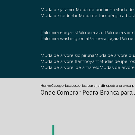
muda de jasmim
muda de buchinho
muda de
muda de cedrinho
muda de tumbérgia arbust
palmeira elegans
palmeira azul
palmeira veitch
palmeira washingtonia
palmeira juçara
palmei
muda de árvore sibipiruna
muda de árvore q
muda de árvore flamboyant
mudas de ipê ro
muda de arvore ipe amarelo
mudas de árvore
Home
Categorias
acessorios para jardins
pedra branca p
Onde Comprar Pedra Branca para 