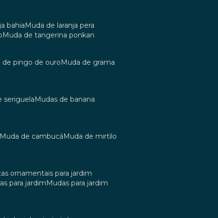
ja bahia
muda de laranja pera
o
muda de tangerina ponkan
a de pingo de ouro
muda de grama
e seriguela
mudas de banana
muda de cambucá
muda de mirtilo
tas ornamentais para jardim
as para jardim
mudas para jardim