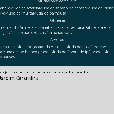
mudas para cerca viva
 abélia
muda de azaléia
muda de sansão do campo
muda de hibis
iva
muda de murta
muda de bambusa
palmeiras
ia merrillii
palmeira solitária
palmeira carpentária
palmeira areca 
ra jerivá
palmeiras exóticas
palmeiras nativas
árvores
uaresmeira
muda de jacarandá mimoso
muda de pau ferro com rai
sa
muda de ipê branco grande
muda de árvore de ipê branco
mud
s nativas
ara jardim
onde comprar pedra branca para jardim carandiru
Jardim Carandiru