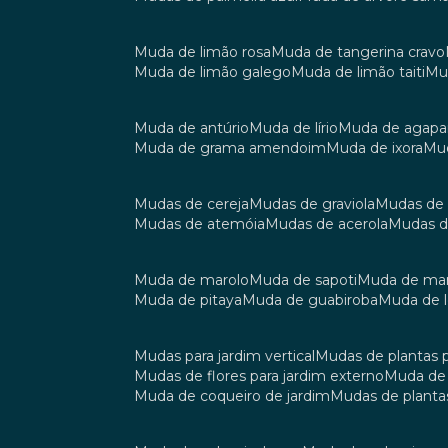
muda de limão rosa
muda de tangerina cravo
muda de limão galego
muda de limão taiti
m
muda de antúrio
muda de lírio
muda de agap
muda de grama amendoim
muda de ixora
m
mudas de cereja
mudas de graviola
mudas de
mudas de atemóia
mudas de acerola
mudas 
muda de marolo
muda de sapoti
muda de m
muda de pitaya
muda de guabiroba
muda de
mudas para jardim vertical
mudas de plantas 
mudas de flores para jardim externo
muda d
muda de coqueiro de jardim
mudas de planta