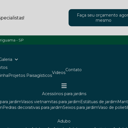
Faça seu orçamento ago
ecialistas!
mesmo
ariguama - SP
Galeria
Fotos
Contato
Videos
ainha
Projetos Paisagísticos
acessórios para jardins
para jardim
vasos vietnamitas para jardim
estátuas de jardim
man
im
pedras decorativas para jardim
seixos para jardim
vaso de poliet
adubo