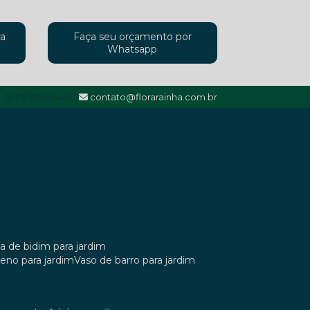
ra
Faça seu orçamento por
Whatsapp
(11) 99942-4247
contato@florarainha.com.br
ta de bidim para jardim
ileno para jardim
vaso de barro para jardim