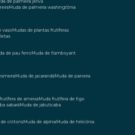
uda de palmeira jerivá
reira
muda de palmeira washingtônia
m vaso
mudas de plantas frutíferas
oletas
uda de pau ferro
muda de flamboyant
esmeira
muda de jacarandá
muda de paineira
 frutífera de ameixa
muda frutífera de figo
aba sabará
muda de jabuticaba
a de crótons
muda de alpínia
muda de helicônia