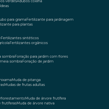
bos verdes
adubos coxilha
uídeas
dubo para grama
fertilizante para jardinagem
tilizante para plantas
e
fertilizantes sintéticos
grícola
fertilizantes orgânicos
ia sombra
forração para jardim com flores
m meia sombra
forração de jardim
umixama
muda de pitanga
vas
mudas de frutas adultas
reflorestamento
muda de árvore frutífera
 frutíferas
muda de árvore nativa