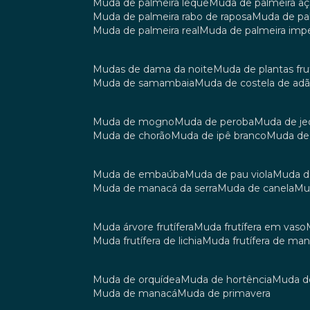
muda de palmeira leque
muda de palmeira aç
muda de palmeira rabo de raposa
muda de p
muda de palmeira real
muda de palmeira impe
mudas de dama da noite
muda de plantas fru
muda de samambaia
muda de costela de ad
muda de mogno
muda de peroba
muda de je
muda de chorão
muda de ipê branco
muda de
muda de embaúba
muda de pau viola
muda 
muda de manacá da serra
muda de canela
m
muda árvore frutífera
muda frutífera em vaso
muda frutífera de lichia
muda frutífera de ma
muda de orquídea
muda de hortência
muda 
muda de manacá
muda de primavera