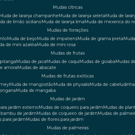
mudas cítricas
muda de laranja champanhe
muda de laranja seleta
muda de laran
uda de limão siciliano
muda de laranja lima
muda de mexerica do ri
mudas de forrações
anto
muda de beijo
muda de impatiens
muda de grama preta
mud
uda de mini azaléia
muda de mini rosa
mudas de frutas
 pitanga
mudas de jaca
mudas de caqui
mudas de goiaba
mudas d
de amora
mudas de abacate
mudas de frutas exóticas
amey
muda de mangostão
muda de physalis
muda de cabeludinha
 longana
muda de mangaba
mudas de jardim
para jardim externo
mudas de coqueiro para jardim
mudas de plan
e bambu de jardim
mudas de coqueiro de jardim
mudas de palmeir
s para jardim
mudas de flores para jardim
mudas de palmeiras