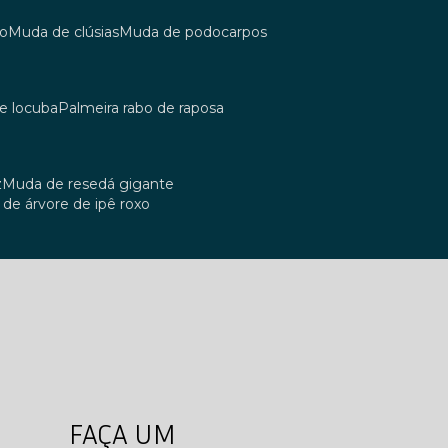
co
muda de clúsias
muda de podocarpos
de locuba
palmeira rabo de raposa
z
muda de resedá gigante
a de árvore de ipê roxo
FAÇA UM