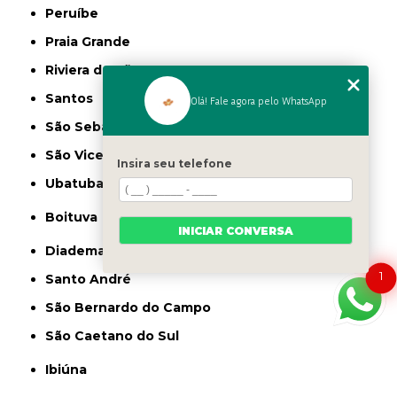
Peruíbe
Praia Grande
Riviera de São Lourenço
Santos
Olá! Fale agora pelo WhatsApp
São Sebastião
São Vicente
Insira seu telefone
Ubatuba
Boituva
INICIAR CONVERSA
Diadema
1
Santo André
São Bernardo do Campo
São Caetano do Sul
Ibiúna