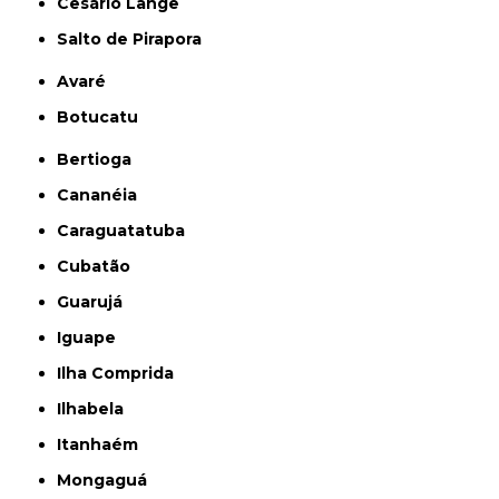
Cesário Lange
Salto de Pirapora
Avaré
Botucatu
Bertioga
Cananéia
Caraguatatuba
Cubatão
Guarujá
Iguape
Ilha Comprida
Ilhabela
Itanhaém
Mongaguá