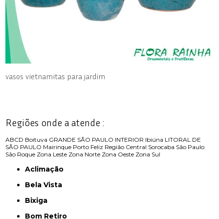
vasos vietnamitas para jardim
Regiões onde a atende :
ABCD
Boituva
GRANDE SÃO PAULO
INTERIOR
Ibiúna
LITORAL DE
SÃO PAULO
Mairinque
Porto Feliz
Região Central
Sorocaba
São Paulo
São Roque
Zona Leste
Zona Norte
Zona Oeste
Zona Sul
Aclimação
Bela Vista
Bixiga
Bom Retiro