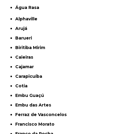
Água Rasa
Alphaville
Arujá
Barueri
Biritiba Mirim
Caieiras
Cajamar
Carapicuíba
Cotia
Embu Guaçú
Embu das Artes
Ferraz de Vasconcelos
Francisco Morato
Franco da Rocha