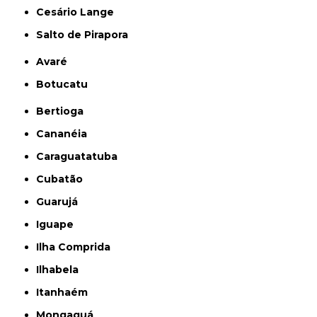
Cesário Lange
Salto de Pirapora
Avaré
Botucatu
Bertioga
Cananéia
Caraguatatuba
Cubatão
Guarujá
Iguape
Ilha Comprida
Ilhabela
Itanhaém
Mongaguá