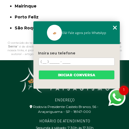
Mairinque
Porto Feliz
São Roque
Olá! Fale agora pelo WhatsApp
O conteúdo do texto "
Onde Comprar Fontes para Jardim Rio Grande da
Serra
" é de direito reservado. Sua reprodução, parcial ou total, mesmo citando
nossos links, é proibida sem a autorização do autor. Crime de violação de direito
Insira seu telefone
autoral – artigo 184 do Código Penal –
Lei 9610/98 - Lei de direitos autorais
.
INICIAR CONVERSA
1
ENDEREÇO
Rodovia Presidente Castelo Branco, 56 - ㅤ
Araçariguama - SP - 18147-000
HORÁRIO DE ATENDIMENTO
Segunda à sábado: 7:30h às 17:30h