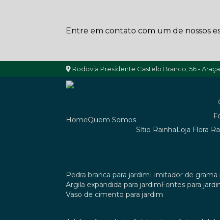
Entre em contato com um de nossos esp
Rodovia Presidente Castelo Branco, 56 - Araç
Home
Quem Somos
Sítio Rainha
Loja Flora R
pedra branca para jardim
limitador de grama 
argila expandida para jardim
fontes para jard
vaso de cimento para jardim