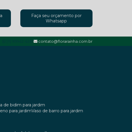
ra
Faça seu orçamento por
Whatsapp
(11) 99942-4247
contato@florarainha.com.br
ta de bidim para jardim
ileno para jardim
vaso de barro para jardim