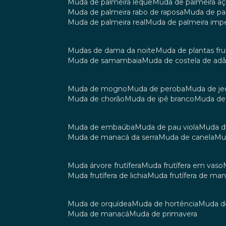
muda de palmeira leque
muda de palmeira aç
muda de palmeira rabo de raposa
muda de p
muda de palmeira real
muda de palmeira impe
mudas de dama da noite
muda de plantas fru
muda de samambaia
muda de costela de ad
muda de mogno
muda de peroba
muda de je
muda de chorão
muda de ipê branco
muda de
muda de embaúba
muda de pau viola
muda 
muda de manacá da serra
muda de canela
m
muda árvore frutífera
muda frutífera em vaso
muda frutífera de lichia
muda frutífera de ma
muda de orquídea
muda de hortência
muda 
muda de manacá
muda de primavera