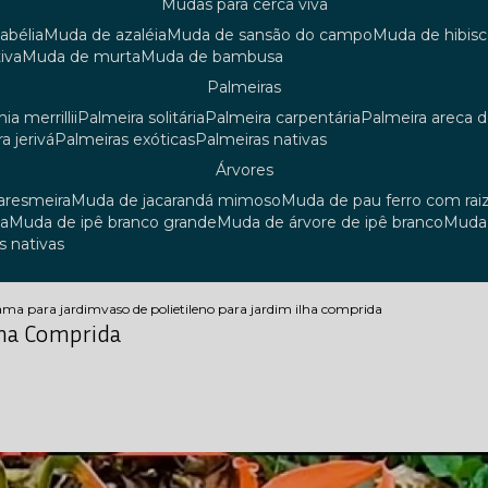
mudas para cerca viva
 abélia
muda de azaléia
muda de sansão do campo
muda de hibis
iva
muda de murta
muda de bambusa
palmeiras
ia merrillii
palmeira solitária
palmeira carpentária
palmeira areca 
ra jerivá
palmeiras exóticas
palmeiras nativas
árvores
uaresmeira
muda de jacarandá mimoso
muda de pau ferro com rai
sa
muda de ipê branco grande
muda de árvore de ipê branco
mud
s nativas
rama para jardim
vaso de polietileno para jardim ilha comprida
lha Comprida