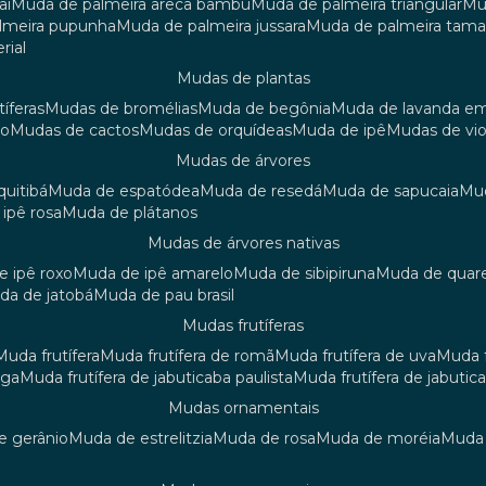
aí
muda de palmeira areca bambu
muda de palmeira triangular
m
almeira pupunha
muda de palmeira jussara
muda de palmeira tama
rial
mudas de plantas
tíferas
mudas de bromélias
muda de begônia
muda de lavanda e
ão
mudas de cactos
mudas de orquídeas
muda de ipê
mudas de vi
mudas de árvores
quitibá
muda de espatódea
muda de resedá
muda de sapucaia
m
 ipê rosa
muda de plátanos
mudas de árvores nativas
de ipê roxo
muda de ipê amarelo
muda de sibipiruna
muda de quar
uda de jatobá
muda de pau brasil
mudas frutíferas
muda frutífera
muda frutífera de romã
muda frutífera de uva
muda
nga
muda frutífera de jabuticaba paulista
muda frutífera de jabutic
mudas ornamentais
de gerânio
muda de estrelitzia
muda de rosa
muda de moréia
mud