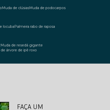
co
muda de clúsias
muda de podocarpos
de locuba
palmeira rabo de raposa
z
muda de resedá gigante
a de árvore de ipê roxo
FAÇA UM