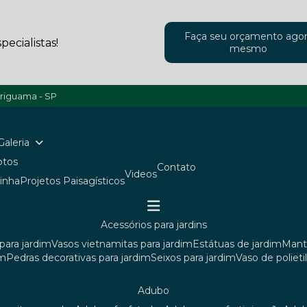
Faça seu orçamento ago
ecialistas!
mesmo
ariguama - SP
Galeria
Fotos
Contato
Videos
ainha
Projetos Paisagísticos
acessórios para jardins
para jardim
vasos vietnamitas para jardim
estátuas de jardim
man
im
pedras decorativas para jardim
seixos para jardim
vaso de poliet
adubo