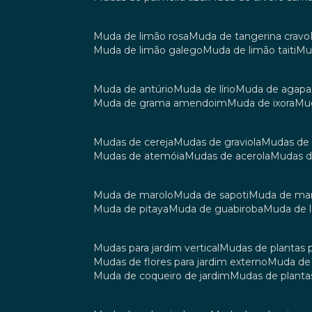
muda de limão rosa
muda de tangerina cravo
muda de limão galego
muda de limão taiti
m
muda de antúrio
muda de lírio
muda de agap
muda de grama amendoim
muda de ixora
m
mudas de cereja
mudas de graviola
mudas de
mudas de atemóia
mudas de acerola
mudas 
muda de marolo
muda de sapoti
muda de m
muda de pitaya
muda de guabiroba
muda de
mudas para jardim vertical
mudas de plantas 
mudas de flores para jardim externo
muda d
muda de coqueiro de jardim
mudas de planta