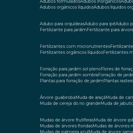
adubos formulados
adubos inorgânicos
adub
adubos orgânicos líquidos
adubos líquidos o
adubo para orquídeas
adubo para ipê
adubo p
fertilizante para jardim
fertilizante para árvor
fertilizantes com micronutrientes
fertilizan
fertilizantes orgânicos líquidos
fertilizantes 
forração para jardim sol pleno
flores de forra
forração para jardim sombra
forração de jar
plantas para forração de jardim
plantas raste
árvore guabiroba
muda de araçá
muda de ca
muda de cereja do rio grande
muda de jabuti
mudas de árvore frutíferas
muda de árvore ip
mudas de árvores floridas
mudas de árvores 
mudas de palmeira azul
muda de árvore sa