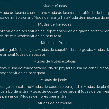
mudas cítricas
muda de laranja champanhe
muda de laranja seleta
muda de laran
uda de limão siciliano
muda de laranja lima
muda de mexerica do ri
mudas de forrações
anto
muda de beijo
muda de impatiens
muda de grama preta
mud
uda de mini azaléia
muda de mini rosa
mudas de frutas
 pitanga
mudas de jaca
mudas de caqui
mudas de goiaba
mudas d
de amora
mudas de abacate
mudas de frutas exóticas
amey
muda de mangostão
muda de physalis
muda de cabeludinha
 longana
muda de mangaba
mudas de jardim
para jardim externo
mudas de coqueiro para jardim
mudas de plan
e bambu de jardim
mudas de coqueiro de jardim
mudas de palmeir
s para jardim
mudas de flores para jardim
mudas de palmeiras