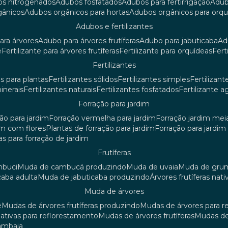
os nitrogenados
adubos fosfatados
adubos para fertirrigação
adu
rgânicos
adubos orgânicos para hortas
adubos orgânicos para orq
adubos e fertilizantes
ara árvores
adubo para árvores frutíferas
adubo para jabuticaba
a
e
fertilizante para árvores frutíferas
fertilizante para orquídeas
fer
fertilizantes
tes para plantas
fertilizantes sólidos
fertilizantes simples
fertilizant
minerais
fertilizantes naturais
fertilizantes fosfatados
fertilizante a
forração para jardim
ção para jardim
forração vermelha para jardim
forração jardim me
dim com flores
plantas de forração para jardim
forração para jardi
iras para forração de jardim
frutíferas
mbuci
muda de cambucá produzindo
muda de uvaia
muda de gr
caba adulta
muda de jabuticaba produzindo
árvores frutíferas nati
muda de árvores
ê
mudas de árvores frutíferas produzindo
mudas de árvores para 
nativas para reflorestamento
mudas de árvores frutíferas
mudas de
mambaia