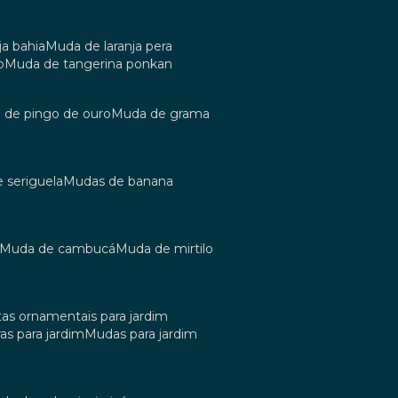
ja bahia
muda de laranja pera
o
muda de tangerina ponkan
a de pingo de ouro
muda de grama
e seriguela
mudas de banana
muda de cambucá
muda de mirtilo
tas ornamentais para jardim
as para jardim
mudas para jardim