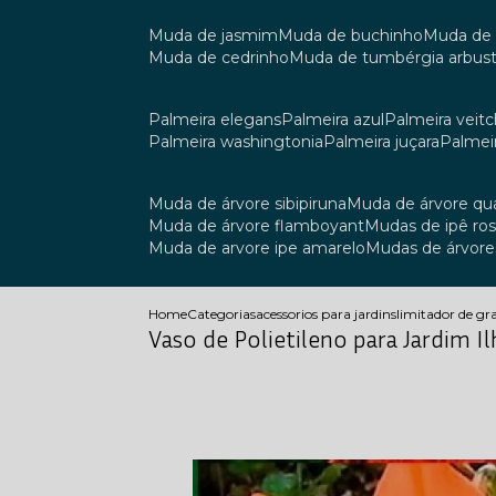
muda de jasmim
muda de buchinho
muda de
muda de cedrinho
muda de tumbérgia arbust
palmeira elegans
palmeira azul
palmeira veitch
palmeira washingtonia
palmeira juçara
palmei
muda de árvore sibipiruna
muda de árvore q
muda de árvore flamboyant
mudas de ipê ro
muda de arvore ipe amarelo
mudas de árvore
Home
Categorias
acessorios para jardins
limitador de g
Vaso de Polietileno para Jardim I