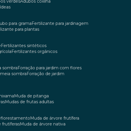
bos verdes
adubos coxilha
uídeas
dubo para grama
fertilizante para jardinagem
tilizante para plantas
e
fertilizantes sintéticos
grícola
fertilizantes orgânicos
ia sombra
forração para jardim com flores
m meia sombra
forração de jardim
umixama
muda de pitanga
vas
mudas de frutas adultas
reflorestamento
muda de árvore frutífera
 frutíferas
muda de árvore nativa