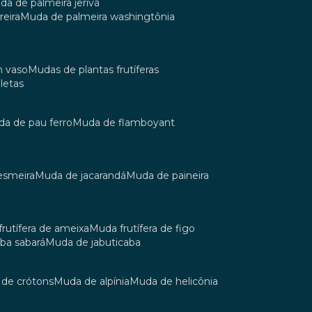
uda de palmeira jerivá
reira
muda de palmeira washingtônia
m vaso
mudas de plantas frutíferas
oletas
uda de pau ferro
muda de flamboyant
esmeira
muda de jacarandá
muda de paineira
 frutífera de ameixa
muda frutífera de figo
aba sabará
muda de jabuticaba
a de crótons
muda de alpínia
muda de helicônia