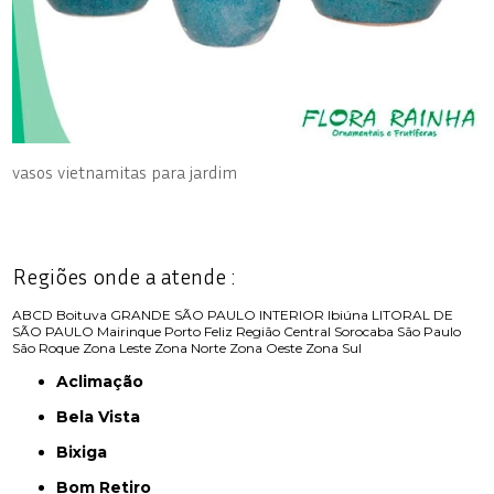
vasos vietnamitas para jardim
Regiões onde a atende :
ABCD
Boituva
GRANDE SÃO PAULO
INTERIOR
Ibiúna
LITORAL DE
SÃO PAULO
Mairinque
Porto Feliz
Região Central
Sorocaba
São Paulo
São Roque
Zona Leste
Zona Norte
Zona Oeste
Zona Sul
Aclimação
Bela Vista
Bixiga
Bom Retiro