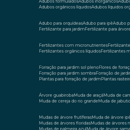
adubos formulados
adubos inorgânicos
adub
adubos orgânicos líquidos
adubos líquidos o
adubo para orquídeas
adubo para ipê
adubo p
fertilizante para jardim
fertilizante para árvor
fertilizantes com micronutrientes
fertilizan
fertilizantes orgânicos líquidos
fertilizantes 
forração para jardim sol pleno
flores de forra
forração para jardim sombra
forração de jar
plantas para forração de jardim
plantas raste
árvore guabiroba
muda de araçá
muda de ca
muda de cereja do rio grande
muda de jabuti
mudas de árvore frutíferas
muda de árvore ip
mudas de árvores floridas
mudas de árvores 
mudas de palmeira azul
muda de árvore sa