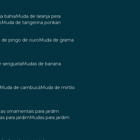
ja bahia
muda de laranja pera
o
muda de tangerina ponkan
a de pingo de ouro
muda de grama
e seriguela
mudas de banana
muda de cambucá
muda de mirtilo
tas ornamentais para jardim
as para jardim
mudas para jardim