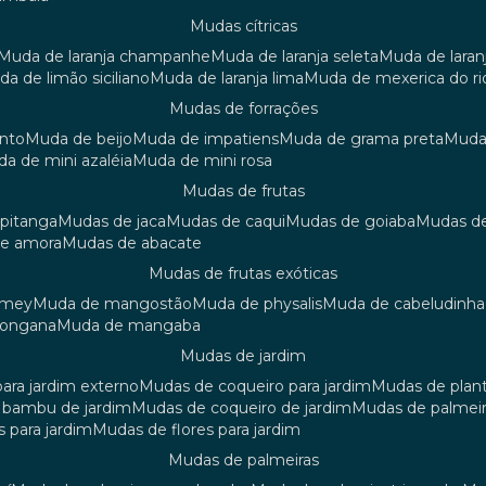
mudas cítricas
muda de laranja champanhe
muda de laranja seleta
muda de laran
uda de limão siciliano
muda de laranja lima
muda de mexerica do ri
mudas de forrações
anto
muda de beijo
muda de impatiens
muda de grama preta
mud
uda de mini azaléia
muda de mini rosa
mudas de frutas
 pitanga
mudas de jaca
mudas de caqui
mudas de goiaba
mudas d
de amora
mudas de abacate
mudas de frutas exóticas
amey
muda de mangostão
muda de physalis
muda de cabeludinha
 longana
muda de mangaba
mudas de jardim
para jardim externo
mudas de coqueiro para jardim
mudas de plan
e bambu de jardim
mudas de coqueiro de jardim
mudas de palmeir
s para jardim
mudas de flores para jardim
mudas de palmeiras