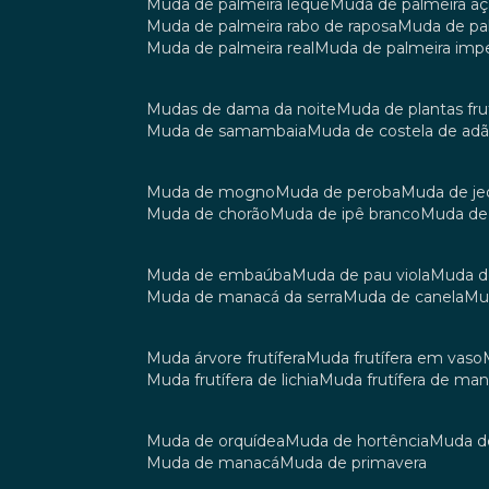
muda de palmeira leque
muda de palmeira aç
muda de palmeira rabo de raposa
muda de p
muda de palmeira real
muda de palmeira impe
mudas de dama da noite
muda de plantas fru
muda de samambaia
muda de costela de ad
muda de mogno
muda de peroba
muda de je
muda de chorão
muda de ipê branco
muda de
muda de embaúba
muda de pau viola
muda 
muda de manacá da serra
muda de canela
m
muda árvore frutífera
muda frutífera em vaso
muda frutífera de lichia
muda frutífera de ma
muda de orquídea
muda de hortência
muda 
muda de manacá
muda de primavera