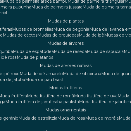
aí
muda de palmeira areca bambu
muda de palmeira triangular
m
almeira pupunha
muda de palmeira jussara
muda de palmeira tama
rial
mudas de plantas
tíferas
mudas de bromélias
muda de begônia
muda de lavanda e
ão
mudas de cactos
mudas de orquídeas
muda de ipê
mudas de vi
mudas de árvores
quitibá
muda de espatódea
muda de resedá
muda de sapucaia
m
 ipê rosa
muda de plátanos
mudas de árvores nativas
de ipê roxo
muda de ipê amarelo
muda de sibipiruna
muda de quar
uda de jatobá
muda de pau brasil
mudas frutíferas
muda frutífera
muda frutífera de romã
muda frutífera de uva
muda
nga
muda frutífera de jabuticaba paulista
muda frutífera de jabutic
mudas ornamentais
de gerânio
muda de estrelitzia
muda de rosa
muda de moréia
mud