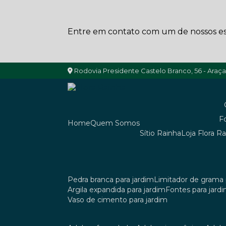
Entre em contato com um de nossos esp
Rodovia Presidente Castelo Branco, 56 - Araç
Home
Quem Somos
Sítio Rainha
Loja Flora R
pedra branca para jardim
limitador de grama 
argila expandida para jardim
fontes para jard
vaso de cimento para jardim