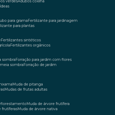
bos verdes
adubos coxilha
uídeas
dubo para grama
fertilizante para jardinagem
tilizante para plantas
e
fertilizantes sintéticos
grícola
fertilizantes orgânicos
ia sombra
forração para jardim com flores
m meia sombra
forração de jardim
umixama
muda de pitanga
vas
mudas de frutas adultas
reflorestamento
muda de árvore frutífera
 frutíferas
muda de árvore nativa