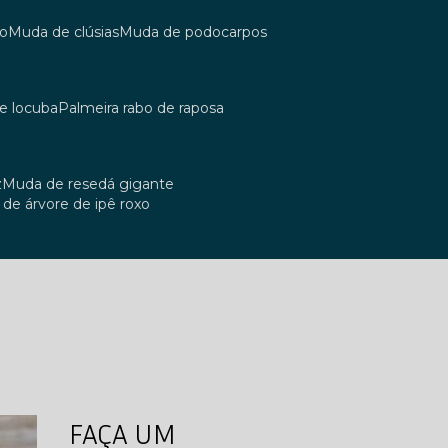
co
muda de clúsias
muda de podocarpos
de locuba
palmeira rabo de raposa
z
muda de resedá gigante
a de árvore de ipê roxo
FAÇA UM