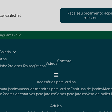
Faça seu orçamento ago
ecialistas!
mesmo
ariguama - SP
Galeria
Fotos
Contato
Videos
ainha
Projetos Paisagísticos
acessórios para jardins
para jardim
vasos vietnamitas para jardim
estátuas de jardim
man
im
pedras decorativas para jardim
seixos para jardim
vaso de poliet
adubo