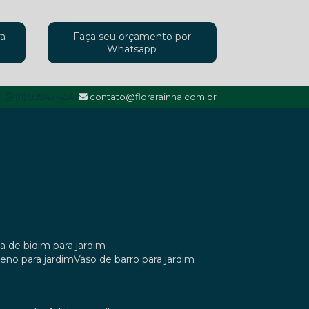
ra
Faça seu orçamento por
Whatsapp
(11) 99942-4247
contato@florarainha.com.br
ta de bidim para jardim
ileno para jardim
vaso de barro para jardim