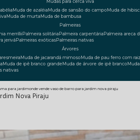
mudas para cerca viva
 abélia
muda de azaléia
muda de sansão do campo
muda de hibis
iva
muda de murta
muda de bambusa
palmeiras
ia merrillii
palmeira solitária
palmeira carpentária
palmeira areca 
ra jerivá
palmeiras exóticas
palmeiras nativas
árvores
uaresmeira
muda de jacarandá mimoso
muda de pau ferro com rai
sa
muda de ipê branco grande
muda de árvore de ipê branco
mud
s nativas
rama para jardim
onde vende vaso de barro para jardim nova piraju
rdim Nova Piraju