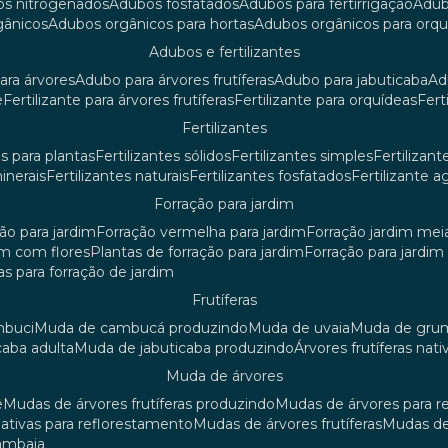
os nitrogenados
adubos fosfatados
adubos para fertirrigação
adu
rgânicos
adubos orgânicos para hortas
adubos orgânicos para orq
adubos e fertilizantes
ara árvores
adubo para árvores frutíferas
adubo para jabuticaba
a
e
fertilizante para árvores frutíferas
fertilizante para orquídeas
fer
fertilizantes
tes para plantas
fertilizantes sólidos
fertilizantes simples
fertilizant
minerais
fertilizantes naturais
fertilizantes fosfatados
fertilizante a
forração para jardim
ção para jardim
forração vermelha para jardim
forração jardim me
dim com flores
plantas de forração para jardim
forração para jardi
iras para forração de jardim
frutíferas
mbuci
muda de cambucá produzindo
muda de uvaia
muda de gr
caba adulta
muda de jabuticaba produzindo
árvores frutíferas nati
muda de árvores
ê
mudas de árvores frutíferas produzindo
mudas de árvores para 
nativas para reflorestamento
mudas de árvores frutíferas
mudas de
mambaia