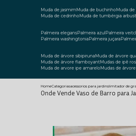
muda de jasmim
muda de buchinho
muda de
muda de cedrinho
muda de tumbérgia arbust
palmeira elegans
palmeira azul
palmeira veitch
palmeira washingtonia
palmeira juçara
palmei
muda de árvore sibipiruna
muda de árvore q
muda de árvore flamboyant
mudas de ipê ro
muda de arvore ipe amarelo
mudas de árvore
Home
Categorias
acessorios para jardins
limitador de g
Onde Vende Vaso de Barro para Ja