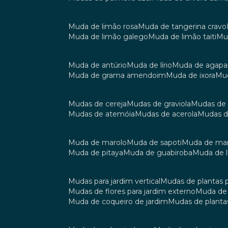
muda de limão rosa
muda de tangerina cravo
muda de limão galego
muda de limão taiti
m
muda de antúrio
muda de lírio
muda de agap
muda de grama amendoim
muda de ixora
m
mudas de cereja
mudas de graviola
mudas de
mudas de atemóia
mudas de acerola
mudas 
muda de marolo
muda de sapoti
muda de m
muda de pitaya
muda de guabiroba
muda de
mudas para jardim vertical
mudas de plantas 
mudas de flores para jardim externo
muda d
muda de coqueiro de jardim
mudas de planta