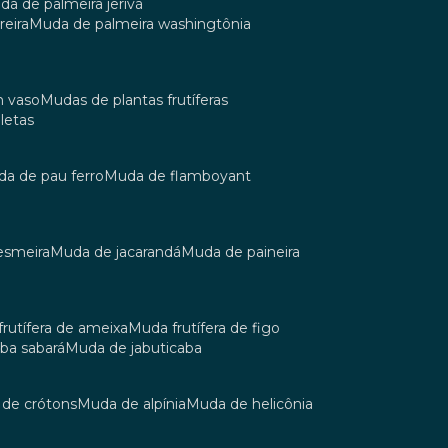
uda de palmeira jerivá
reira
muda de palmeira washingtônia
m vaso
mudas de plantas frutíferas
oletas
uda de pau ferro
muda de flamboyant
esmeira
muda de jacarandá
muda de paineira
 frutífera de ameixa
muda frutífera de figo
aba sabará
muda de jabuticaba
a de crótons
muda de alpínia
muda de helicônia