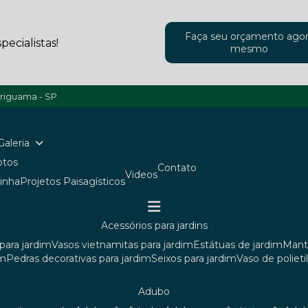
Faça seu orçamento ago
ecialistas!
mesmo
ariguama - SP
Galeria
Fotos
Contato
Videos
ainha
Projetos Paisagísticos
acessórios para jardins
para jardim
vasos vietnamitas para jardim
estátuas de jardim
man
im
pedras decorativas para jardim
seixos para jardim
vaso de poliet
adubo