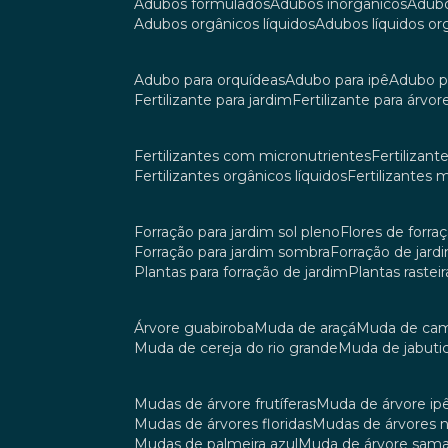
adubos formulados
adubos inorgânicos
adub
adubos orgânicos líquidos
adubos líquidos o
adubo para orquídeas
adubo para ipê
adubo p
fertilizante para jardim
fertilizante para árvor
fertilizantes com micronutrientes
fertilizan
fertilizantes orgânicos líquidos
fertilizantes 
forração para jardim sol pleno
flores de forra
forração para jardim sombra
forração de jar
plantas para forração de jardim
plantas raste
árvore guabiroba
muda de araçá
muda de ca
muda de cereja do rio grande
muda de jabuti
mudas de árvore frutíferas
muda de árvore ip
mudas de árvores floridas
mudas de árvores 
mudas de palmeira azul
muda de árvore sa