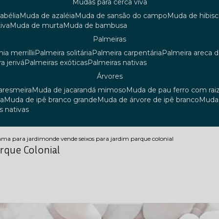
mudas para cerca viva
 abélia
muda de azaléia
muda de sansão do campo
muda de hibis
iva
muda de murta
muda de bambusa
palmeiras
ia merrillii
palmeira solitária
palmeira carpentária
palmeira areca 
ra jerivá
palmeiras exóticas
palmeiras nativas
árvores
uaresmeira
muda de jacarandá mimoso
muda de pau ferro com rai
sa
muda de ipê branco grande
muda de árvore de ipê branco
mud
s nativas
rama para jardim
onde vende seixos para jardim parque colonial
rque Colonial