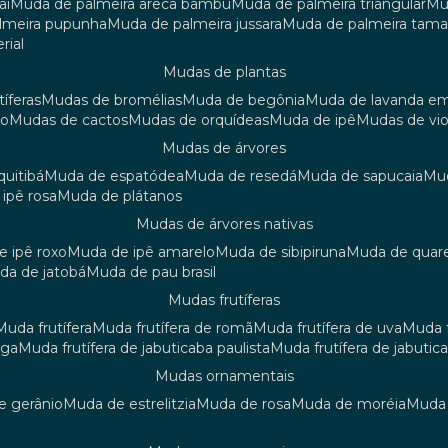
aí
muda de palmeira areca bambu
muda de palmeira triangular
m
almeira pupunha
muda de palmeira jussara
muda de palmeira tama
rial
mudas de plantas
tíferas
mudas de bromélias
muda de begônia
muda de lavanda e
ão
mudas de cactos
mudas de orquídeas
muda de ipê
mudas de vi
mudas de árvores
quitibá
muda de espatódea
muda de resedá
muda de sapucaia
m
 ipê rosa
muda de plátanos
mudas de árvores nativas
de ipê roxo
muda de ipê amarelo
muda de sibipiruna
muda de quar
uda de jatobá
muda de pau brasil
mudas frutíferas
muda frutífera
muda frutífera de romã
muda frutífera de uva
muda
nga
muda frutífera de jabuticaba paulista
muda frutífera de jabutic
mudas ornamentais
de gerânio
muda de estrelitzia
muda de rosa
muda de moréia
mud