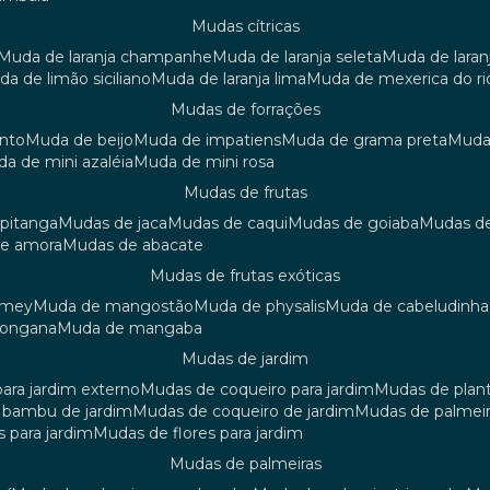
mudas cítricas
muda de laranja champanhe
muda de laranja seleta
muda de laran
uda de limão siciliano
muda de laranja lima
muda de mexerica do ri
mudas de forrações
anto
muda de beijo
muda de impatiens
muda de grama preta
mud
uda de mini azaléia
muda de mini rosa
mudas de frutas
 pitanga
mudas de jaca
mudas de caqui
mudas de goiaba
mudas d
de amora
mudas de abacate
mudas de frutas exóticas
amey
muda de mangostão
muda de physalis
muda de cabeludinha
 longana
muda de mangaba
mudas de jardim
para jardim externo
mudas de coqueiro para jardim
mudas de plan
e bambu de jardim
mudas de coqueiro de jardim
mudas de palmeir
s para jardim
mudas de flores para jardim
mudas de palmeiras