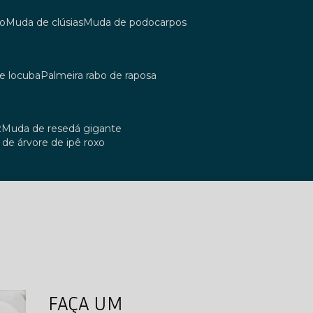
co
muda de clúsias
muda de podocarpos
de locuba
palmeira rabo de raposa
z
muda de resedá gigante
a de árvore de ipê roxo
FAÇA UM