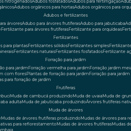
os nitrogenados
adubos fosfatados
adubos para fertirrigação
adu
rgânicos
adubos orgânicos para hortas
adubos orgânicos para orq
adubos e fertilizantes
ara árvores
adubo para árvores frutíferas
adubo para jabuticaba
a
e
fertilizante para árvores frutíferas
fertilizante para orquídeas
fer
fertilizantes
tes para plantas
fertilizantes sólidos
fertilizantes simples
fertilizant
minerais
fertilizantes naturais
fertilizantes fosfatados
fertilizante a
forração para jardim
ção para jardim
forração vermelha para jardim
forração jardim me
dim com flores
plantas de forração para jardim
forração para jardi
iras para forração de jardim
frutíferas
mbuci
muda de cambucá produzindo
muda de uvaia
muda de gr
caba adulta
muda de jabuticaba produzindo
árvores frutíferas nati
muda de árvores
ê
mudas de árvores frutíferas produzindo
mudas de árvores para 
nativas para reflorestamento
mudas de árvores frutíferas
mudas de
mambaia