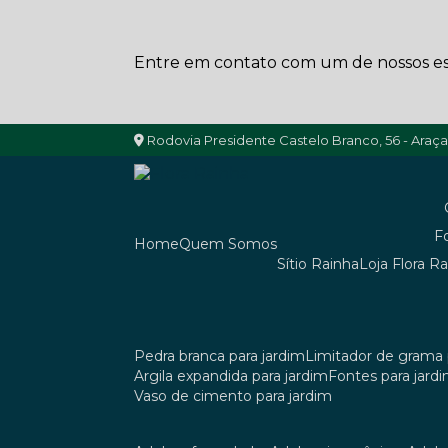
Entre em contato com um de nossos esp
Rodovia Presidente Castelo Branco, 56 - Araç
Home
Quem Somos
Sítio Rainha
Loja Flora R
pedra branca para jardim
limitador de grama 
argila expandida para jardim
fontes para jard
vaso de cimento para jardim