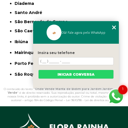
Diadema
Santo André
São Bernardo do Campo
São Caetano do Sul
Olá! Fale agora pelo WhatsApp
Ibiúna
Mairinque
Insira seu telefone
Porto Feliz
São Roque
INICIAR CONVERSA
1
O conteúdo do texto "
Onde Vende Manta de Bidim para Jardim Jardim Monte
Verde
" é de direito reservado. Sua reprodução, parcial ou total, mesmo citando
nossos links, é proibida sem a autorização do autor. Crime de violação de direito
autoral – artigo 184 do Código Penal –
Lei 9610/98 - Lei de direitos autorais
.