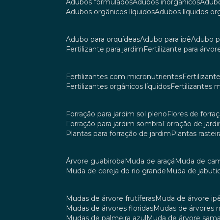
adubos formulados
adubos inorgânicos
adub
adubos orgânicos líquidos
adubos líquidos o
adubo para orquídeas
adubo para ipê
adubo p
fertilizante para jardim
fertilizante para árvor
fertilizantes com micronutrientes
fertilizan
fertilizantes orgânicos líquidos
fertilizantes 
forração para jardim sol pleno
flores de forra
forração para jardim sombra
forração de jar
plantas para forração de jardim
plantas raste
árvore guabiroba
muda de araçá
muda de ca
muda de cereja do rio grande
muda de jabuti
mudas de árvore frutíferas
muda de árvore ip
mudas de árvores floridas
mudas de árvores 
mudas de palmeira azul
muda de árvore sa