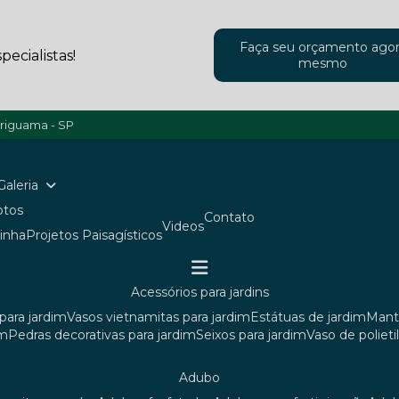
Faça seu orçamento ago
ecialistas!
mesmo
ariguama - SP
Galeria
Fotos
Contato
Videos
ainha
Projetos Paisagísticos
acessórios para jardins
para jardim
vasos vietnamitas para jardim
estátuas de jardim
man
im
pedras decorativas para jardim
seixos para jardim
vaso de poliet
adubo