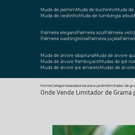
muda de jasmim
muda de buchinho
muda de
muda de cedrinho
muda de tumbérgia arbust
palmeira elegans
palmeira azul
palmeira veitch
palmeira washingtonia
palmeira juçara
palmei
muda de árvore sibipiruna
muda de árvore q
muda de árvore flamboyant
mudas de ipê ro
muda de arvore ipe amarelo
mudas de árvore
Home
Categorias
acessorios para jardins
limitador de g
Onde Vende Limitador de Grama 