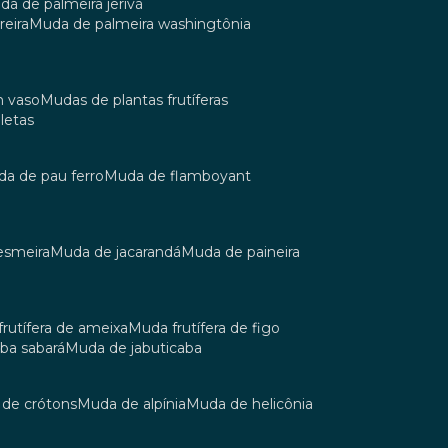
uda de palmeira jerivá
reira
muda de palmeira washingtônia
m vaso
mudas de plantas frutíferas
oletas
uda de pau ferro
muda de flamboyant
esmeira
muda de jacarandá
muda de paineira
 frutífera de ameixa
muda frutífera de figo
aba sabará
muda de jabuticaba
a de crótons
muda de alpínia
muda de helicônia