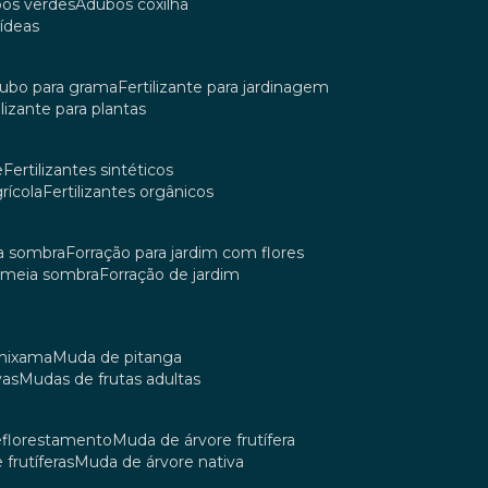
bos verdes
adubos coxilha
uídeas
dubo para grama
fertilizante para jardinagem
tilizante para plantas
e
fertilizantes sintéticos
grícola
fertilizantes orgânicos
ia sombra
forração para jardim com flores
m meia sombra
forração de jardim
umixama
muda de pitanga
vas
mudas de frutas adultas
reflorestamento
muda de árvore frutífera
 frutíferas
muda de árvore nativa