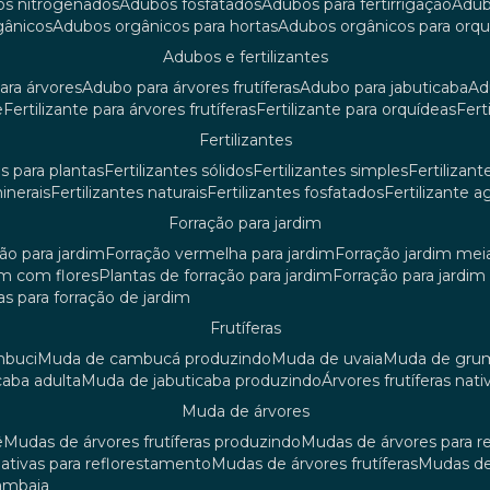
os nitrogenados
adubos fosfatados
adubos para fertirrigação
adu
rgânicos
adubos orgânicos para hortas
adubos orgânicos para orq
adubos e fertilizantes
ara árvores
adubo para árvores frutíferas
adubo para jabuticaba
a
e
fertilizante para árvores frutíferas
fertilizante para orquídeas
fer
fertilizantes
tes para plantas
fertilizantes sólidos
fertilizantes simples
fertilizant
minerais
fertilizantes naturais
fertilizantes fosfatados
fertilizante a
forração para jardim
ção para jardim
forração vermelha para jardim
forração jardim me
dim com flores
plantas de forração para jardim
forração para jardi
iras para forração de jardim
frutíferas
mbuci
muda de cambucá produzindo
muda de uvaia
muda de gr
caba adulta
muda de jabuticaba produzindo
árvores frutíferas nati
muda de árvores
ê
mudas de árvores frutíferas produzindo
mudas de árvores para 
nativas para reflorestamento
mudas de árvores frutíferas
mudas de
mambaia