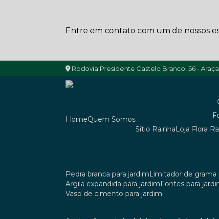
Entre em contato com um de nossos esp
Rodovia Presidente Castelo Branco, 56 - Araç
Home
Quem Somos
Sítio Rainha
Loja Flora R
pedra branca para jardim
limitador de grama 
argila expandida para jardim
fontes para jard
vaso de cimento para jardim