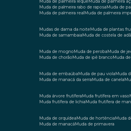
muda de palmeira leque
muda de palmeira aç
muda de palmeira rabo de raposa
muda de p
muda de palmeira real
muda de palmeira impe
mudas de dama da noite
muda de plantas fru
muda de samambaia
muda de costela de ad
muda de mogno
muda de peroba
muda de je
muda de chorão
muda de ipê branco
muda de
muda de embaúba
muda de pau viola
muda 
muda de manacá da serra
muda de canela
m
muda árvore frutífera
muda frutífera em vaso
muda frutífera de lichia
muda frutífera de ma
muda de orquídea
muda de hortência
muda 
muda de manacá
muda de primavera