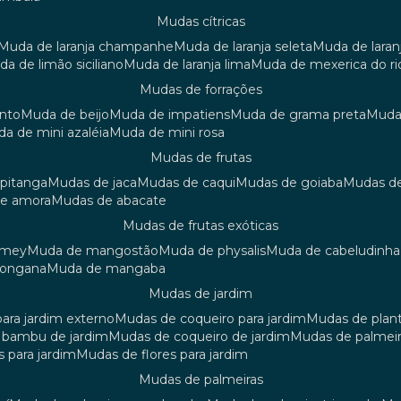
mudas cítricas
muda de laranja champanhe
muda de laranja seleta
muda de laran
uda de limão siciliano
muda de laranja lima
muda de mexerica do ri
mudas de forrações
anto
muda de beijo
muda de impatiens
muda de grama preta
mud
uda de mini azaléia
muda de mini rosa
mudas de frutas
 pitanga
mudas de jaca
mudas de caqui
mudas de goiaba
mudas d
de amora
mudas de abacate
mudas de frutas exóticas
amey
muda de mangostão
muda de physalis
muda de cabeludinha
 longana
muda de mangaba
mudas de jardim
para jardim externo
mudas de coqueiro para jardim
mudas de plan
e bambu de jardim
mudas de coqueiro de jardim
mudas de palmeir
s para jardim
mudas de flores para jardim
mudas de palmeiras