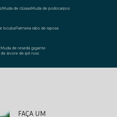
co
muda de clúsias
muda de podocarpos
de locuba
palmeira rabo de raposa
z
muda de resedá gigante
a de árvore de ipê roxo
FAÇA UM