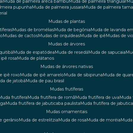
aí
muda de palmeira areca bambu
muda de palmeira triangular
m
almeira pupunha
muda de palmeira jussara
muda de palmeira tama
rial
mudas de plantas
tíferas
mudas de bromélias
muda de begônia
muda de lavanda e
ão
mudas de cactos
mudas de orquídeas
muda de ipê
mudas de vi
mudas de árvores
quitibá
muda de espatódea
muda de resedá
muda de sapucaia
m
 ipê rosa
muda de plátanos
mudas de árvores nativas
de ipê roxo
muda de ipê amarelo
muda de sibipiruna
muda de quar
uda de jatobá
muda de pau brasil
mudas frutíferas
muda frutífera
muda frutífera de romã
muda frutífera de uva
muda
nga
muda frutífera de jabuticaba paulista
muda frutífera de jabutic
mudas ornamentais
de gerânio
muda de estrelitzia
muda de rosa
muda de moréia
mud