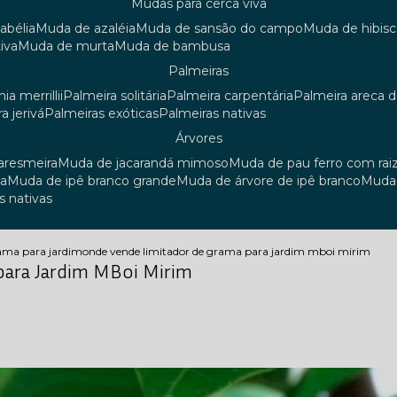
mudas para cerca viva
 abélia
muda de azaléia
muda de sansão do campo
muda de hibis
iva
muda de murta
muda de bambusa
palmeiras
ia merrillii
palmeira solitária
palmeira carpentária
palmeira areca 
ra jerivá
palmeiras exóticas
palmeiras nativas
árvores
uaresmeira
muda de jacarandá mimoso
muda de pau ferro com rai
sa
muda de ipê branco grande
muda de árvore de ipê branco
mud
s nativas
rama para jardim
onde vende limitador de grama para jardim mboi mirim
para Jardim MBoi Mirim