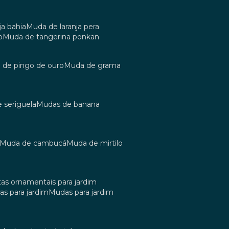
ja bahia
muda de laranja pera
o
muda de tangerina ponkan
a de pingo de ouro
muda de grama
e seriguela
mudas de banana
muda de cambucá
muda de mirtilo
tas ornamentais para jardim
as para jardim
mudas para jardim