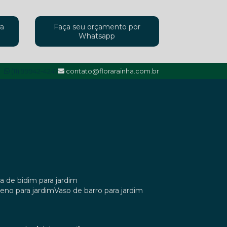
ra
Faça seu orçamento por
Whatsapp
(11) 99942-4247
contato@florarainha.com.br
ta de bidim para jardim
ileno para jardim
vaso de barro para jardim