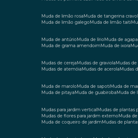
muda de limão rosa
muda de tangerina cravo
muda de limão galego
muda de limão taiti
m
muda de antúrio
muda de lírio
muda de agap
muda de grama amendoim
muda de ixora
m
mudas de cereja
mudas de graviola
mudas de
mudas de atemóia
mudas de acerola
mudas 
muda de marolo
muda de sapoti
muda de m
muda de pitaya
muda de guabiroba
muda de
mudas para jardim vertical
mudas de plantas 
mudas de flores para jardim externo
muda d
muda de coqueiro de jardim
mudas de planta