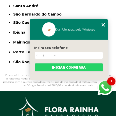
Santo André
São Bernardo do Campo
São Caetano do Sul
Olá! Fale agora pelo WhatsApp
Ibiúna
Mairinque
Insira seu telefone
Porto Feliz
São Roque
INICIAR CONVERSA
O conteúdo do texto "
Onde Vende Estátuas de Jardim Campo Grande
" é de
direito reservado. Sua reprodução, parcial ou total, mesmo citando nossos links, é
1
proibida sem a autorização do autor. Crime de violação de direito autoral – artigo 184
do Código Penal –
Lei 9610/98 - Lei de direitos autorais
.