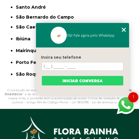
Santo André
São Bernardo do Campo
São Caetano do Sul
Olá! Fale agora pelo WhatsApp
Ibiúna
Mairinque
Insira seu telefone
Porto Feliz
São Roque
INICIAR CONVERSA
O conteúdo do texto "
Onde Comprar Vaso de Polietileno para Jardim Vila
Anastácio
" é de direito reservado. Sua reprodução, parcial ou total, mesmo citando
1
nossos links, é proibida sem a autorização do autor. Crime de violação de direito
autoral – artigo 184 do Código Penal –
Lei 9610/98 - Lei de direitos autorais
.