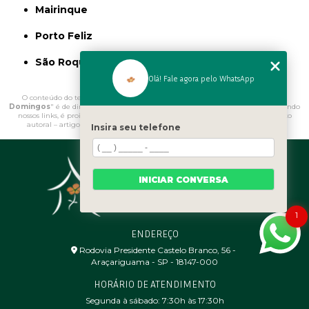
Mairinque
Porto Feliz
São Roque
Olá! Fale agora pelo WhatsApp
O conteúdo do texto "
Onde Comprar Manta de Bidim para Jardim São
Domingos
" é de direito reservado. Sua reprodução, parcial ou total, mesmo citando
nossos links, é proibida sem a autorização do autor. Crime de violação de direito
autoral – artigo 184 do Código Penal –
Lei 9610/98 - Lei de direitos autorais
.
Insira seu telefone
INICIAR CONVERSA
1
ENDEREÇO
Rodovia Presidente Castelo Branco, 56 - ㅤ
Araçariguama - SP - 18147-000
HORÁRIO DE ATENDIMENTO
Segunda à sábado: 7:30h às 17:30h