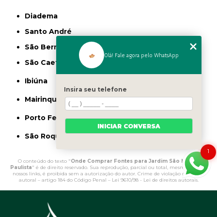
Diadema
Santo André
São Bernardo do Campo
Olá! Fale agora pelo WhatsApp
São Caetano do Sul
Ibiúna
Insira seu telefone
Mairinque
Porto Feliz
INICIAR CONVERSA
São Roque
1
O conteúdo do texto "
Onde Comprar Fontes para Jardim São Miguel
Paulista
" é de direito reservado. Sua reprodução, parcial ou total, mesmo citando
nossos links, é proibida sem a autorização do autor. Crime de violação de direito
autoral – artigo 184 do Código Penal –
Lei 9610/98 - Lei de direitos autorais
.