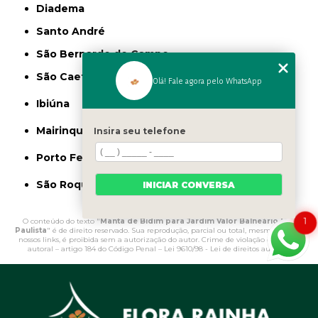
Diadema
Santo André
São Bernardo do Campo
São Caetano do Sul
Olá! Fale agora pelo WhatsApp
Ibiúna
Mairinque
Insira seu telefone
Porto Feliz
São Roque
INICIAR CONVERSA
1
O conteúdo do texto "
Manta de Bidim para Jardim Valor Balneário Mar
Paulista
" é de direito reservado. Sua reprodução, parcial ou total, mesmo citando
nossos links, é proibida sem a autorização do autor. Crime de violação de direito
autoral – artigo 184 do Código Penal –
Lei 9610/98 - Lei de direitos autorais
.