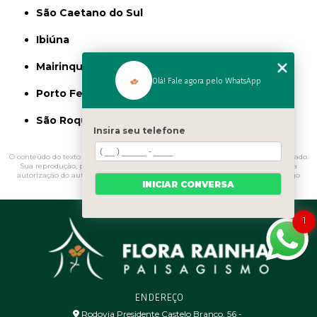
São Caetano do Sul
Ibiúna
Mairinque
Olá! Fale agora pelo WhatsApp
Porto Feliz
São Roque
Insira seu telefone
O conteúdo do texto "
Fontes para Jardim Vila Alexandria
" é de direito reservado.
Sua reprodução, parcial ou total, mesmo citando nossos links, é proibida sem a
autorização do autor. Crime de violação de direito autoral – artigo 184 do Código
INICIAR CONVERSA
Penal –
Lei 9610/98 - Lei de direitos autorais
.
1
ENDEREÇO
Rodovia Presidente Castelo Branco, 56 - ㅤ