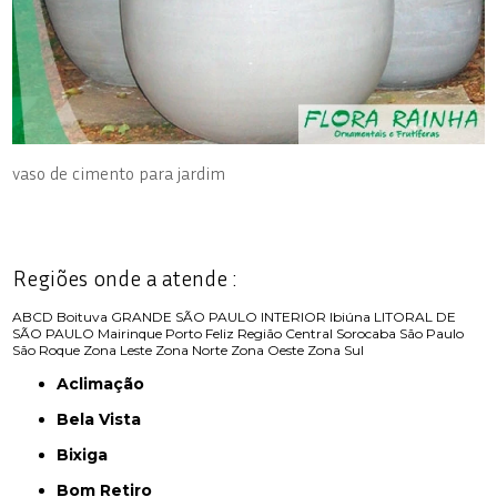
vaso de cimento para jardim
Regiões onde a atende :
ABCD
Boituva
GRANDE SÃO PAULO
INTERIOR
Ibiúna
LITORAL DE
SÃO PAULO
Mairinque
Porto Feliz
Região Central
Sorocaba
São Paulo
São Roque
Zona Leste
Zona Norte
Zona Oeste
Zona Sul
Aclimação
Bela Vista
Bixiga
Bom Retiro