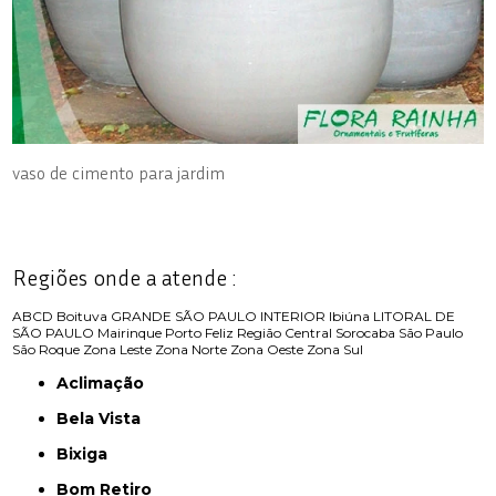
vaso de cimento para jardim
Regiões onde a atende :
ABCD
Boituva
GRANDE SÃO PAULO
INTERIOR
Ibiúna
LITORAL DE
SÃO PAULO
Mairinque
Porto Feliz
Região Central
Sorocaba
São Paulo
São Roque
Zona Leste
Zona Norte
Zona Oeste
Zona Sul
Aclimação
Bela Vista
Bixiga
Bom Retiro