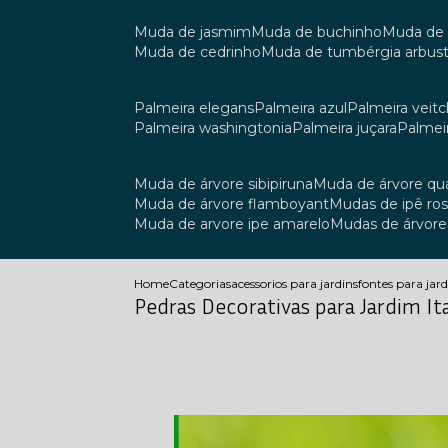
muda de jasmim
muda de buchinho
muda de
muda de cedrinho
muda de tumbérgia arbust
palmeira elegans
palmeira azul
palmeira veitch
palmeira washingtonia
palmeira juçara
palmei
muda de árvore sibipiruna
muda de árvore q
muda de árvore flamboyant
mudas de ipê ro
muda de arvore ipe amarelo
mudas de árvore
Home
Categorias
acessorios para jardins
fontes para jar
Pedras Decorativas para Jardim It