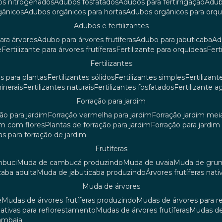
os nitrogenados
adubos fosfatados
adubos para fertirrigação
adu
rgânicos
adubos orgânicos para hortas
adubos orgânicos para orq
adubos e fertilizantes
ara árvores
adubo para árvores frutíferas
adubo para jabuticaba
a
e
fertilizante para árvores frutíferas
fertilizante para orquídeas
fer
fertilizantes
tes para plantas
fertilizantes sólidos
fertilizantes simples
fertilizant
minerais
fertilizantes naturais
fertilizantes fosfatados
fertilizante a
forração para jardim
ção para jardim
forração vermelha para jardim
forração jardim me
dim com flores
plantas de forração para jardim
forração para jardi
iras para forração de jardim
frutíferas
mbuci
muda de cambucá produzindo
muda de uvaia
muda de gr
caba adulta
muda de jabuticaba produzindo
árvores frutíferas nati
muda de árvores
ê
mudas de árvores frutíferas produzindo
mudas de árvores para 
nativas para reflorestamento
mudas de árvores frutíferas
mudas de
mambaia