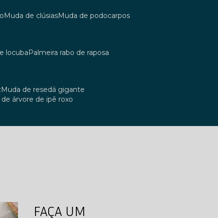
co
muda de clúsias
muda de podocarpos
de locuba
palmeira rabo de raposa
z
muda de resedá gigante
a de árvore de ipê roxo
FAÇA UM