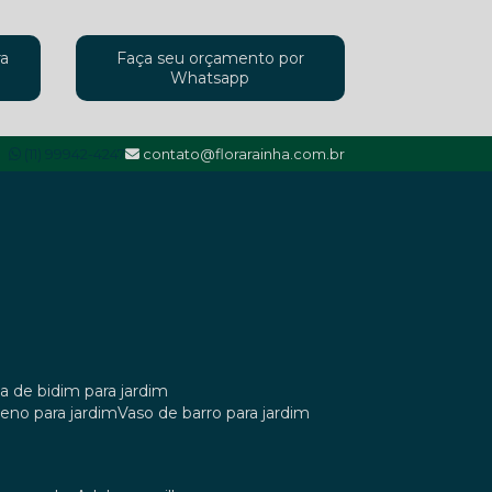
ra
Faça seu orçamento por
Whatsapp
(11) 99942-4247
contato@florarainha.com.br
ta de bidim para jardim
ileno para jardim
vaso de barro para jardim