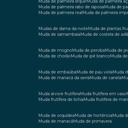
muda de palmeira leque
muda de palmeira aç
muda de palmeira rabo de raposa
muda de p
muda de palmeira real
muda de palmeira impe
mudas de dama da noite
muda de plantas fru
muda de samambaia
muda de costela de ad
muda de mogno
muda de peroba
muda de je
muda de chorão
muda de ipê branco
muda de
muda de embaúba
muda de pau viola
muda 
muda de manacá da serra
muda de canela
m
muda árvore frutífera
muda frutífera em vaso
muda frutífera de lichia
muda frutífera de ma
muda de orquídea
muda de hortência
muda 
muda de manacá
muda de primavera