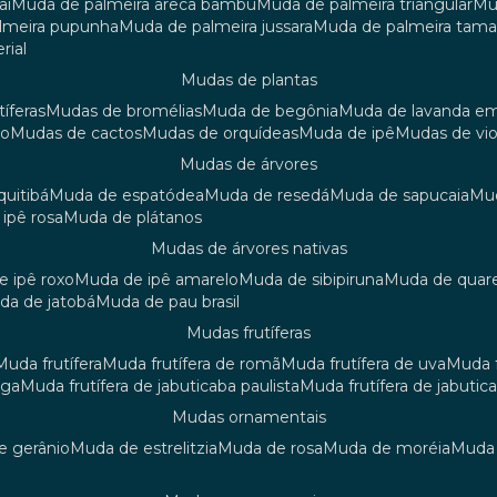
aí
muda de palmeira areca bambu
muda de palmeira triangular
m
almeira pupunha
muda de palmeira jussara
muda de palmeira tama
rial
mudas de plantas
tíferas
mudas de bromélias
muda de begônia
muda de lavanda e
ão
mudas de cactos
mudas de orquídeas
muda de ipê
mudas de vi
mudas de árvores
quitibá
muda de espatódea
muda de resedá
muda de sapucaia
m
 ipê rosa
muda de plátanos
mudas de árvores nativas
de ipê roxo
muda de ipê amarelo
muda de sibipiruna
muda de quar
uda de jatobá
muda de pau brasil
mudas frutíferas
muda frutífera
muda frutífera de romã
muda frutífera de uva
muda
nga
muda frutífera de jabuticaba paulista
muda frutífera de jabutic
mudas ornamentais
de gerânio
muda de estrelitzia
muda de rosa
muda de moréia
mud