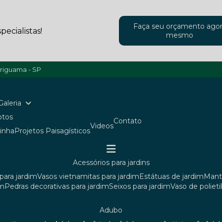
Faça seu orçamento ago
ecialistas!
mesmo
ariguama - SP
Galeria
Fotos
Contato
Videos
ainha
Projetos Paisagísticos
acessórios para jardins
para jardim
vasos vietnamitas para jardim
estátuas de jardim
man
im
pedras decorativas para jardim
seixos para jardim
vaso de poliet
adubo