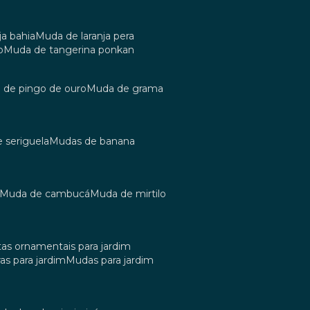
ja bahia
muda de laranja pera
o
muda de tangerina ponkan
a de pingo de ouro
muda de grama
e seriguela
mudas de banana
muda de cambucá
muda de mirtilo
tas ornamentais para jardim
as para jardim
mudas para jardim