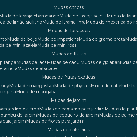
mudas cítricas
muda de laranja champanhe
muda de laranja seleta
muda de laran
uda de limão siciliano
muda de laranja lima
muda de mexerica do ri
mudas de forrações
anto
muda de beijo
muda de impatiens
muda de grama preta
mud
uda de mini azaléia
muda de mini rosa
mudas de frutas
 pitanga
mudas de jaca
mudas de caqui
mudas de goiaba
mudas d
de amora
mudas de abacate
mudas de frutas exóticas
amey
muda de mangostão
muda de physalis
muda de cabeludinha
 longana
muda de mangaba
mudas de jardim
para jardim externo
mudas de coqueiro para jardim
mudas de plan
e bambu de jardim
mudas de coqueiro de jardim
mudas de palmeir
s para jardim
mudas de flores para jardim
mudas de palmeiras