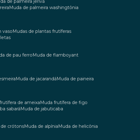
uda de palmeira jerivá
reira
muda de palmeira washingtônia
m vaso
mudas de plantas frutíferas
oletas
uda de pau ferro
muda de flamboyant
esmeira
muda de jacarandá
muda de paineira
 frutífera de ameixa
muda frutífera de figo
aba sabará
muda de jabuticaba
a de crótons
muda de alpínia
muda de helicônia