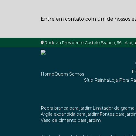
Entre em contato com um de nossos esp
Rodovia Presidente Castelo Branco, 56 - Araç
Home
Quem Somos
Sítio Rainha
Loja Flora R
pedra branca para jardim
limitador de grama 
argila expandida para jardim
fontes para jard
vaso de cimento para jardim