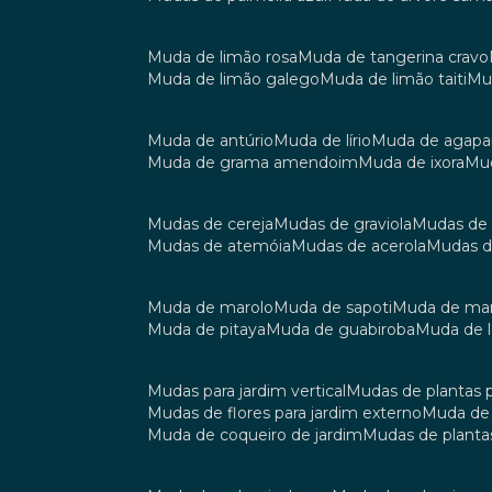
muda de limão rosa
muda de tangerina cravo
muda de limão galego
muda de limão taiti
m
muda de antúrio
muda de lírio
muda de agap
muda de grama amendoim
muda de ixora
m
mudas de cereja
mudas de graviola
mudas de
mudas de atemóia
mudas de acerola
mudas 
muda de marolo
muda de sapoti
muda de m
muda de pitaya
muda de guabiroba
muda de
mudas para jardim vertical
mudas de plantas 
mudas de flores para jardim externo
muda d
muda de coqueiro de jardim
mudas de planta