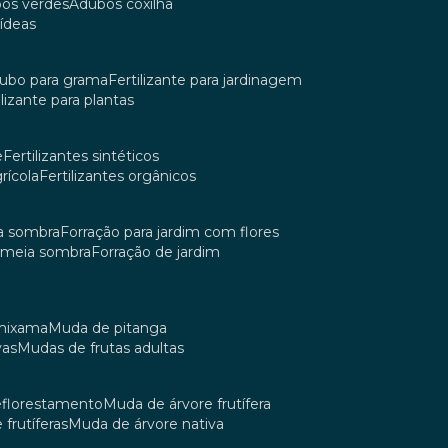
bos verdes
adubos coxilha
uídeas
dubo para grama
fertilizante para jardinagem
tilizante para plantas
e
fertilizantes sintéticos
grícola
fertilizantes orgânicos
ia sombra
forração para jardim com flores
m meia sombra
forração de jardim
umixama
muda de pitanga
vas
mudas de frutas adultas
reflorestamento
muda de árvore frutífera
 frutíferas
muda de árvore nativa