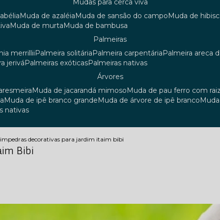
mudas para cerca viva
 abélia
muda de azaléia
muda de sansão do campo
muda de hibis
iva
muda de murta
muda de bambusa
palmeiras
ia merrillii
palmeira solitária
palmeira carpentária
palmeira areca 
ra jerivá
palmeiras exóticas
palmeiras nativas
árvores
uaresmeira
muda de jacarandá mimoso
muda de pau ferro com rai
sa
muda de ipê branco grande
muda de árvore de ipê branco
mud
s nativas
dim
pedras decorativas para jardim itaim bibi
aim Bibi