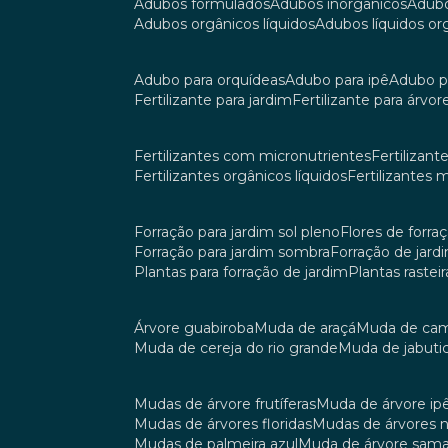
adubos formulados
adubos inorgânicos
adub
adubos orgânicos líquidos
adubos líquidos o
adubo para orquídeas
adubo para ipê
adubo p
fertilizante para jardim
fertilizante para árvor
fertilizantes com micronutrientes
fertilizan
fertilizantes orgânicos líquidos
fertilizantes 
forração para jardim sol pleno
flores de forra
forração para jardim sombra
forração de jar
plantas para forração de jardim
plantas raste
árvore guabiroba
muda de araçá
muda de ca
muda de cereja do rio grande
muda de jabuti
mudas de árvore frutíferas
muda de árvore ip
mudas de árvores floridas
mudas de árvores 
mudas de palmeira azul
muda de árvore sa