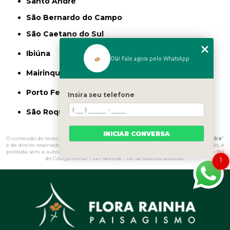
Santo André
São Bernardo do Campo
São Caetano do Sul
Ibiúna
Olá! Fale agora pelo WhatsApp
Mairinque
Porto Feliz
Insira seu telefone
São Roque
INICIAR CONVERSA
O conteúdo do texto "
Onde Comprar Argila Expandida para Jardim Ubatuba
"
é de direito reservado. Sua reprodução, parcial ou total, mesmo citando nossos links, é
proibida sem a autorização do autor. Crime de violação de direito autoral – artigo 184
do Código Penal –
Lei 9610/98 - Lei de direitos autorais
.
1