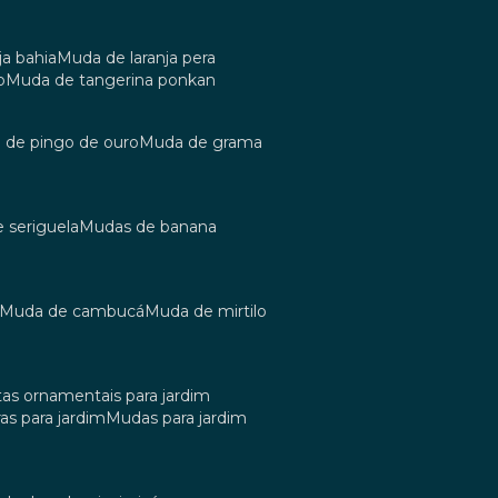
ja bahia
muda de laranja pera
o
muda de tangerina ponkan
a de pingo de ouro
muda de grama
e seriguela
mudas de banana
muda de cambucá
muda de mirtilo
tas ornamentais para jardim
as para jardim
mudas para jardim