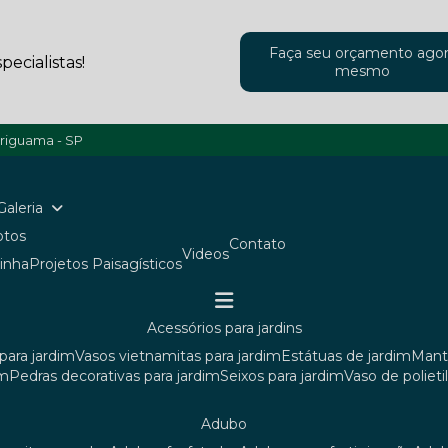
Faça seu orçamento ago
ecialistas!
mesmo
ariguama - SP
Galeria
Fotos
Contato
Videos
ainha
Projetos Paisagísticos
acessórios para jardins
para jardim
vasos vietnamitas para jardim
estátuas de jardim
man
im
pedras decorativas para jardim
seixos para jardim
vaso de poliet
adubo