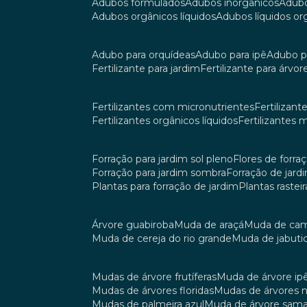
adubos formulados
adubos inorgânicos
adub
adubos orgânicos líquidos
adubos líquidos o
adubo para orquídeas
adubo para ipê
adubo p
fertilizante para jardim
fertilizante para árvor
fertilizantes com micronutrientes
fertilizan
fertilizantes orgânicos líquidos
fertilizantes 
forração para jardim sol pleno
flores de forra
forração para jardim sombra
forração de jar
plantas para forração de jardim
plantas raste
árvore guabiroba
muda de araçá
muda de ca
muda de cereja do rio grande
muda de jabuti
mudas de árvore frutíferas
muda de árvore ip
mudas de árvores floridas
mudas de árvores 
mudas de palmeira azul
muda de árvore sa