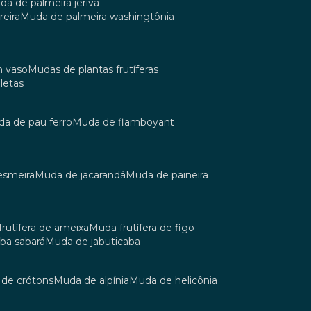
uda de palmeira jerivá
reira
muda de palmeira washingtônia
m vaso
mudas de plantas frutíferas
oletas
uda de pau ferro
muda de flamboyant
esmeira
muda de jacarandá
muda de paineira
 frutífera de ameixa
muda frutífera de figo
aba sabará
muda de jabuticaba
a de crótons
muda de alpínia
muda de helicônia