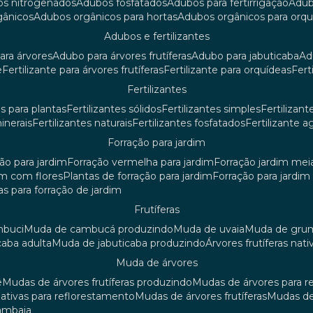
os nitrogenados
adubos fosfatados
adubos para fertirrigação
adu
rgânicos
adubos orgânicos para hortas
adubos orgânicos para orq
adubos e fertilizantes
ara árvores
adubo para árvores frutíferas
adubo para jabuticaba
a
e
fertilizante para árvores frutíferas
fertilizante para orquídeas
fer
fertilizantes
tes para plantas
fertilizantes sólidos
fertilizantes simples
fertilizant
minerais
fertilizantes naturais
fertilizantes fosfatados
fertilizante a
forração para jardim
ção para jardim
forração vermelha para jardim
forração jardim me
dim com flores
plantas de forração para jardim
forração para jardi
iras para forração de jardim
frutíferas
mbuci
muda de cambucá produzindo
muda de uvaia
muda de gr
caba adulta
muda de jabuticaba produzindo
árvores frutíferas nati
muda de árvores
ê
mudas de árvores frutíferas produzindo
mudas de árvores para 
nativas para reflorestamento
mudas de árvores frutíferas
mudas de
mambaia