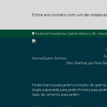
Entre em contato com um de nossos esp
Rodovia Presidente Castelo Branco, 56 - Araç
Home
Quem Somos
Sítio Rainha
Loja Flora R
pedra branca para jardim
limitador de grama 
argila expandida para jardim
fontes para jard
vaso de cimento para jardim