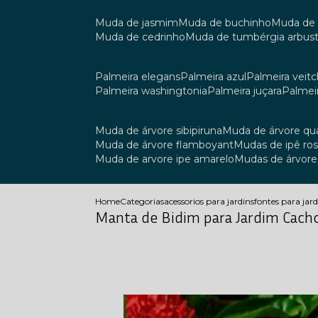
muda de jasmim
muda de buchinho
muda de
muda de cedrinho
muda de tumbérgia arbust
palmeira elegans
palmeira azul
palmeira veitch
palmeira washingtonia
palmeira juçara
palmei
muda de árvore sibipiruna
muda de árvore q
muda de árvore flamboyant
mudas de ipê ro
muda de arvore ipe amarelo
mudas de árvore
Home
Categorias
acessorios para jardins
fontes para jar
Manta de Bidim para Jardim Cach