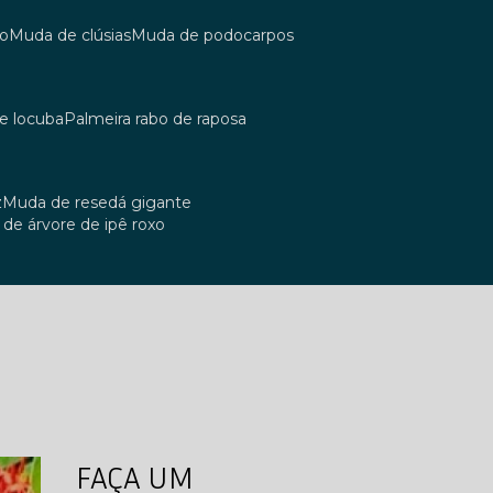
co
muda de clúsias
muda de podocarpos
de locuba
palmeira rabo de raposa
z
muda de resedá gigante
a de árvore de ipê roxo
FAÇA UM