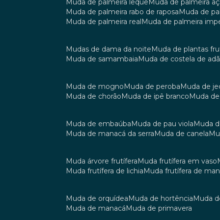
muda de palmeira leque
muda de palmeira aç
muda de palmeira rabo de raposa
muda de p
muda de palmeira real
muda de palmeira impe
mudas de dama da noite
muda de plantas fru
muda de samambaia
muda de costela de ad
muda de mogno
muda de peroba
muda de je
muda de chorão
muda de ipê branco
muda de
muda de embaúba
muda de pau viola
muda 
muda de manacá da serra
muda de canela
m
muda árvore frutífera
muda frutífera em vaso
muda frutífera de lichia
muda frutífera de ma
muda de orquídea
muda de hortência
muda 
muda de manacá
muda de primavera