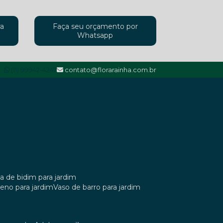
ra
Faça seu orçamento por
Whatsapp
(11) 99942-4247
contato@florarainha.com.br
ta de bidim para jardim
ileno para jardim
vaso de barro para jardim