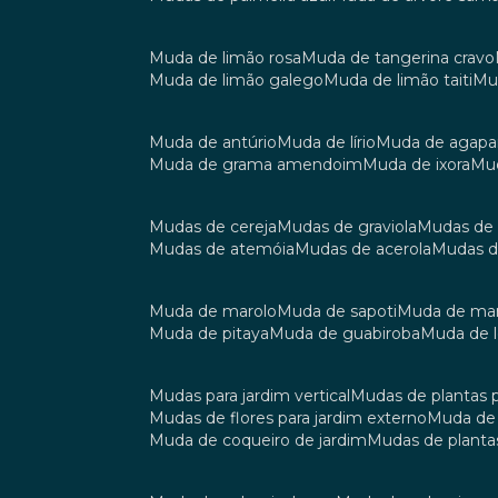
muda de limão rosa
muda de tangerina cravo
muda de limão galego
muda de limão taiti
m
muda de antúrio
muda de lírio
muda de agap
muda de grama amendoim
muda de ixora
m
mudas de cereja
mudas de graviola
mudas de
mudas de atemóia
mudas de acerola
mudas 
muda de marolo
muda de sapoti
muda de m
muda de pitaya
muda de guabiroba
muda de
mudas para jardim vertical
mudas de plantas 
mudas de flores para jardim externo
muda d
muda de coqueiro de jardim
mudas de planta