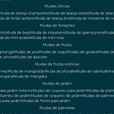
mudas cítricas
muda de laranja champanhe
muda de laranja seleta
muda de laran
uda de limão siciliano
muda de laranja lima
muda de mexerica do ri
mudas de forrações
anto
muda de beijo
muda de impatiens
muda de grama preta
mud
uda de mini azaléia
muda de mini rosa
mudas de frutas
 pitanga
mudas de jaca
mudas de caqui
mudas de goiaba
mudas d
de amora
mudas de abacate
mudas de frutas exóticas
amey
muda de mangostão
muda de physalis
muda de cabeludinha
 longana
muda de mangaba
mudas de jardim
para jardim externo
mudas de coqueiro para jardim
mudas de plan
e bambu de jardim
mudas de coqueiro de jardim
mudas de palmeir
s para jardim
mudas de flores para jardim
mudas de palmeiras