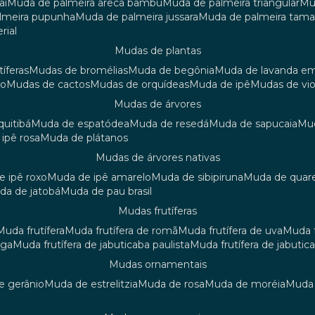
aí
muda de palmeira areca bambu
muda de palmeira triangular
m
almeira pupunha
muda de palmeira jussara
muda de palmeira tama
rial
mudas de plantas
tíferas
mudas de bromélias
muda de begônia
muda de lavanda e
ão
mudas de cactos
mudas de orquídeas
muda de ipê
mudas de vi
mudas de árvores
quitibá
muda de espatódea
muda de resedá
muda de sapucaia
m
 ipê rosa
muda de plátanos
mudas de árvores nativas
de ipê roxo
muda de ipê amarelo
muda de sibipiruna
muda de quar
uda de jatobá
muda de pau brasil
mudas frutíferas
muda frutífera
muda frutífera de romã
muda frutífera de uva
muda
nga
muda frutífera de jabuticaba paulista
muda frutífera de jabutic
mudas ornamentais
de gerânio
muda de estrelitzia
muda de rosa
muda de moréia
mud