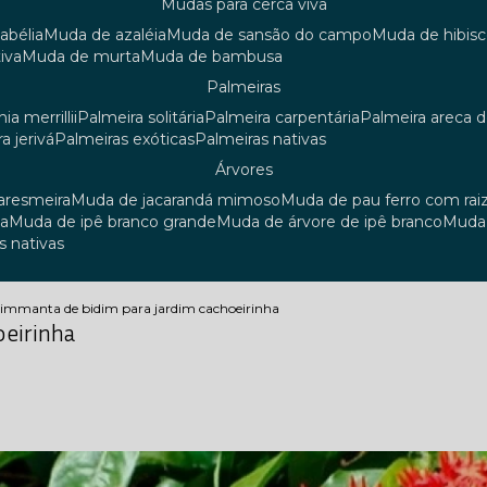
mudas para cerca viva
 abélia
muda de azaléia
muda de sansão do campo
muda de hibis
iva
muda de murta
muda de bambusa
palmeiras
ia merrillii
palmeira solitária
palmeira carpentária
palmeira areca 
ra jerivá
palmeiras exóticas
palmeiras nativas
árvores
uaresmeira
muda de jacarandá mimoso
muda de pau ferro com rai
sa
muda de ipê branco grande
muda de árvore de ipê branco
mud
s nativas
dim
manta de bidim para jardim cachoeirinha
oeirinha