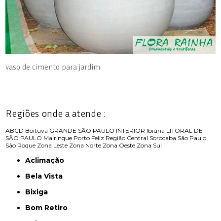
vaso de cimento para jardim
Regiões onde a atende :
ABCD
Boituva
GRANDE SÃO PAULO
INTERIOR
Ibiúna
LITORAL DE
SÃO PAULO
Mairinque
Porto Feliz
Região Central
Sorocaba
São Paulo
São Roque
Zona Leste
Zona Norte
Zona Oeste
Zona Sul
Aclimação
Bela Vista
Bixiga
Bom Retiro