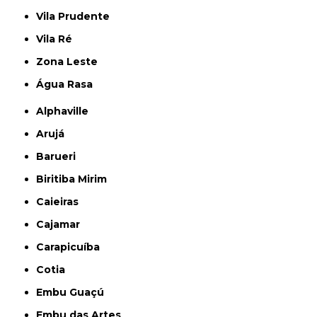
Vila Prudente
Vila Ré
Zona Leste
Água Rasa
Alphaville
Arujá
Barueri
Biritiba Mirim
Caieiras
Cajamar
Carapicuíba
Cotia
Embu Guaçú
Embu das Artes