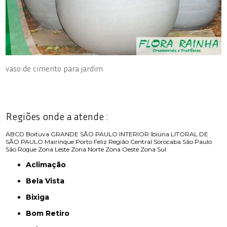
vaso de cimento para jardim
Regiões onde a atende :
ABCD
Boituva
GRANDE SÃO PAULO
INTERIOR
Ibiúna
LITORAL DE
SÃO PAULO
Mairinque
Porto Feliz
Região Central
Sorocaba
São Paulo
São Roque
Zona Leste
Zona Norte
Zona Oeste
Zona Sul
Aclimação
Bela Vista
Bixiga
Bom Retiro