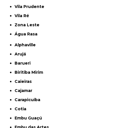
Vila Prudente
Vila Ré
Zona Leste
Água Rasa
Alphaville
Arujá
Barueri
Biritiba Mirim
Caieiras
Cajamar
Carapicuíba
Cotia
Embu Guaçú
Embu das Artes