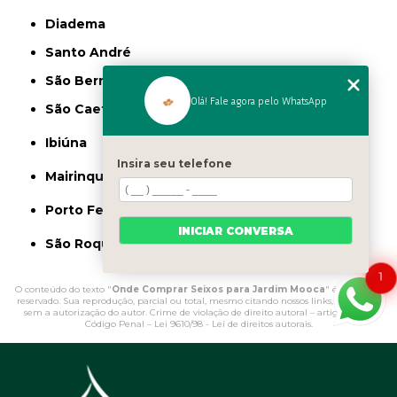
Diadema
Santo André
São Bernardo do Campo
Olá! Fale agora pelo WhatsApp
São Caetano do Sul
Ibiúna
Insira seu telefone
Mairinque
Porto Feliz
INICIAR CONVERSA
São Roque
1
O conteúdo do texto "
Onde Comprar Seixos para Jardim Mooca
" é de direito
reservado. Sua reprodução, parcial ou total, mesmo citando nossos links, é proibida
sem a autorização do autor. Crime de violação de direito autoral – artigo 184 do
Código Penal –
Lei 9610/98 - Lei de direitos autorais
.