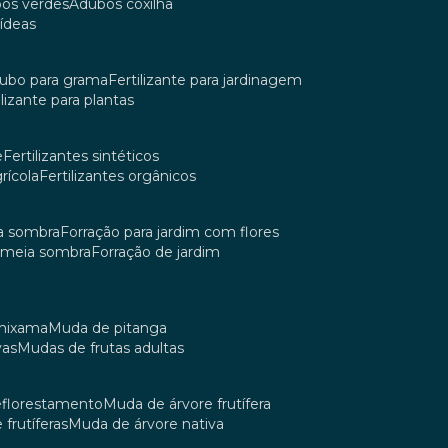
bos verdes
adubos coxilha
uídeas
dubo para grama
fertilizante para jardinagem
tilizante para plantas
e
fertilizantes sintéticos
grícola
fertilizantes orgânicos
ia sombra
forração para jardim com flores
m meia sombra
forração de jardim
umixama
muda de pitanga
vas
mudas de frutas adultas
reflorestamento
muda de árvore frutífera
 frutíferas
muda de árvore nativa