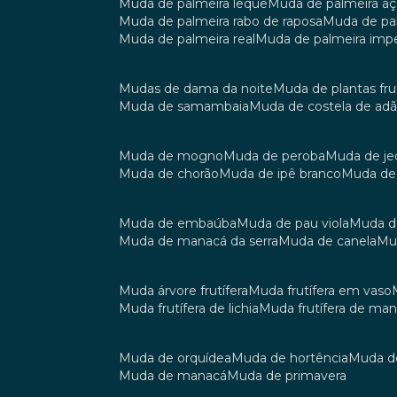
muda de palmeira leque
muda de palmeira aç
muda de palmeira rabo de raposa
muda de p
muda de palmeira real
muda de palmeira impe
mudas de dama da noite
muda de plantas fru
muda de samambaia
muda de costela de ad
muda de mogno
muda de peroba
muda de je
muda de chorão
muda de ipê branco
muda de
muda de embaúba
muda de pau viola
muda 
muda de manacá da serra
muda de canela
m
muda árvore frutífera
muda frutífera em vaso
muda frutífera de lichia
muda frutífera de ma
muda de orquídea
muda de hortência
muda 
muda de manacá
muda de primavera