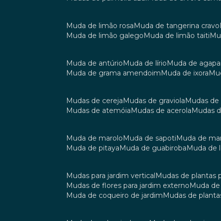
muda de limão rosa
muda de tangerina cravo
muda de limão galego
muda de limão taiti
m
muda de antúrio
muda de lírio
muda de agap
muda de grama amendoim
muda de ixora
m
mudas de cereja
mudas de graviola
mudas de
mudas de atemóia
mudas de acerola
mudas 
muda de marolo
muda de sapoti
muda de m
muda de pitaya
muda de guabiroba
muda de
mudas para jardim vertical
mudas de plantas 
mudas de flores para jardim externo
muda d
muda de coqueiro de jardim
mudas de planta