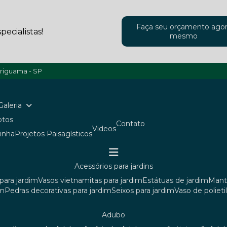
Faça seu orçamento ago
ecialistas!
mesmo
ariguama - SP
Galeria
Fotos
Contato
Videos
ainha
Projetos Paisagísticos
acessórios para jardins
para jardim
vasos vietnamitas para jardim
estátuas de jardim
man
im
pedras decorativas para jardim
seixos para jardim
vaso de poliet
adubo