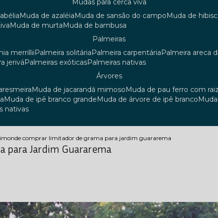
mudas para cerca viva
 abélia
muda de azaléia
muda de sansão do campo
muda de hibis
iva
muda de murta
muda de bambusa
palmeiras
ia merrillii
palmeira solitária
palmeira carpentária
palmeira areca 
ra jerivá
palmeiras exóticas
palmeiras nativas
árvores
uaresmeira
muda de jacarandá mimoso
muda de pau ferro com rai
sa
muda de ipê branco grande
muda de árvore de ipê branco
mud
s nativas
dim
onde comprar limitador de grama para jardim guararema
a para Jardim Guararema