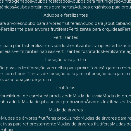
os nitrogenados
adubos fosfatados
adubos para fertirrigação
adu
rgânicos
adubos orgânicos para hortas
adubos orgânicos para orq
adubos e fertilizantes
ara árvores
adubo para árvores frutíferas
adubo para jabuticaba
a
e
fertilizante para árvores frutíferas
fertilizante para orquídeas
fer
fertilizantes
tes para plantas
fertilizantes sólidos
fertilizantes simples
fertilizant
minerais
fertilizantes naturais
fertilizantes fosfatados
fertilizante a
forração para jardim
ção para jardim
forração vermelha para jardim
forração jardim me
dim com flores
plantas de forração para jardim
forração para jardi
iras para forração de jardim
frutíferas
mbuci
muda de cambucá produzindo
muda de uvaia
muda de gr
caba adulta
muda de jabuticaba produzindo
árvores frutíferas nati
muda de árvores
ê
mudas de árvores frutíferas produzindo
mudas de árvores para 
nativas para reflorestamento
mudas de árvores frutíferas
mudas de
mambaia