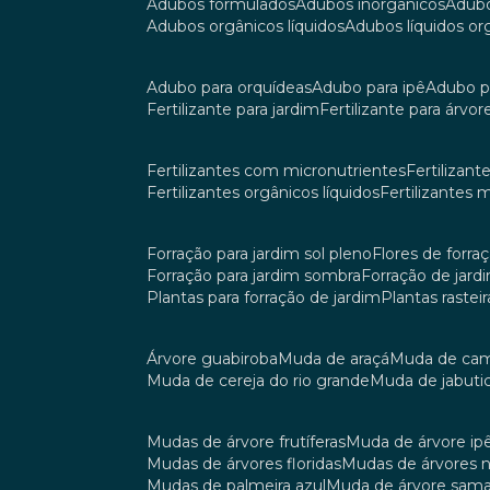
adubos formulados
adubos inorgânicos
adub
adubos orgânicos líquidos
adubos líquidos o
adubo para orquídeas
adubo para ipê
adubo p
fertilizante para jardim
fertilizante para árvor
fertilizantes com micronutrientes
fertilizan
fertilizantes orgânicos líquidos
fertilizantes 
forração para jardim sol pleno
flores de forra
forração para jardim sombra
forração de jar
plantas para forração de jardim
plantas raste
árvore guabiroba
muda de araçá
muda de ca
muda de cereja do rio grande
muda de jabuti
mudas de árvore frutíferas
muda de árvore ip
mudas de árvores floridas
mudas de árvores 
mudas de palmeira azul
muda de árvore sa