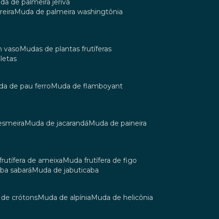
uda de palmeira jerivá
reira
muda de palmeira washingtônia
m vaso
mudas de plantas frutíferas
oletas
uda de pau ferro
muda de flamboyant
esmeira
muda de jacarandá
muda de paineira
 frutífera de ameixa
muda frutífera de figo
aba sabará
muda de jabuticaba
a de crótons
muda de alpínia
muda de helicônia