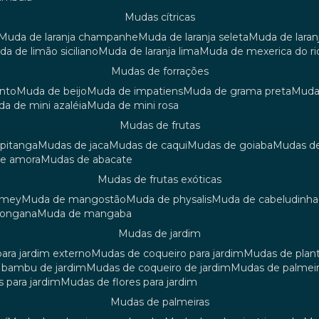
mudas cítricas
muda de laranja champanhe
muda de laranja seleta
muda de laran
uda de limão siciliano
muda de laranja lima
muda de mexerica do ri
mudas de forrações
anto
muda de beijo
muda de impatiens
muda de grama preta
mud
uda de mini azaléia
muda de mini rosa
mudas de frutas
 pitanga
mudas de jaca
mudas de caqui
mudas de goiaba
mudas d
de amora
mudas de abacate
mudas de frutas exóticas
amey
muda de mangostão
muda de physalis
muda de cabeludinha
 longana
muda de mangaba
mudas de jardim
para jardim externo
mudas de coqueiro para jardim
mudas de plan
e bambu de jardim
mudas de coqueiro de jardim
mudas de palmeir
s para jardim
mudas de flores para jardim
mudas de palmeiras