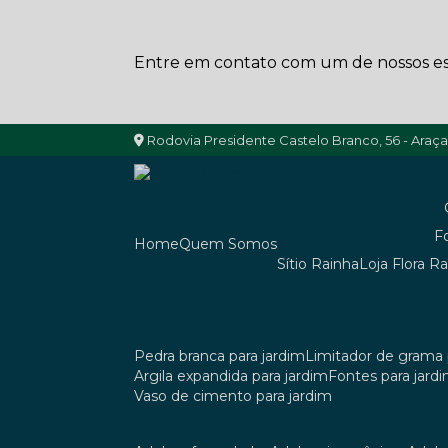
Entre em contato com um de nossos esp
Rodovia Presidente Castelo Branco, 56 - Araç
Home
Quem Somos
Sítio Rainha
Loja Flora R
pedra branca para jardim
limitador de grama 
argila expandida para jardim
fontes para jard
vaso de cimento para jardim