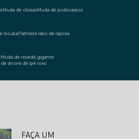
co
muda de clúsias
muda de podocarpos
de locuba
palmeira rabo de raposa
z
muda de resedá gigante
a de árvore de ipê roxo
FAÇA UM