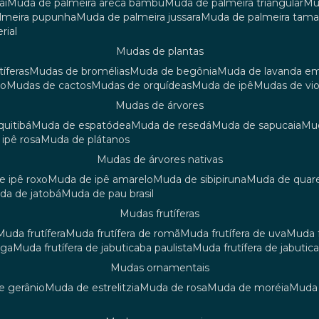
aí
muda de palmeira areca bambu
muda de palmeira triangular
m
almeira pupunha
muda de palmeira jussara
muda de palmeira tama
rial
mudas de plantas
tíferas
mudas de bromélias
muda de begônia
muda de lavanda e
ão
mudas de cactos
mudas de orquídeas
muda de ipê
mudas de vi
mudas de árvores
quitibá
muda de espatódea
muda de resedá
muda de sapucaia
m
 ipê rosa
muda de plátanos
mudas de árvores nativas
de ipê roxo
muda de ipê amarelo
muda de sibipiruna
muda de quar
uda de jatobá
muda de pau brasil
mudas frutíferas
muda frutífera
muda frutífera de romã
muda frutífera de uva
muda
nga
muda frutífera de jabuticaba paulista
muda frutífera de jabutic
mudas ornamentais
de gerânio
muda de estrelitzia
muda de rosa
muda de moréia
mud