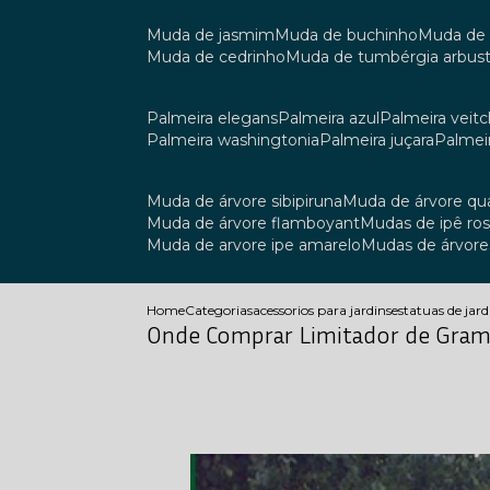
muda de jasmim
muda de buchinho
muda de
muda de cedrinho
muda de tumbérgia arbust
palmeira elegans
palmeira azul
palmeira veitch
palmeira washingtonia
palmeira juçara
palmei
muda de árvore sibipiruna
muda de árvore q
muda de árvore flamboyant
mudas de ipê ro
muda de arvore ipe amarelo
mudas de árvore
Home
Categorias
acessorios para jardins
estatuas de jar
Onde Comprar Limitador de Gram