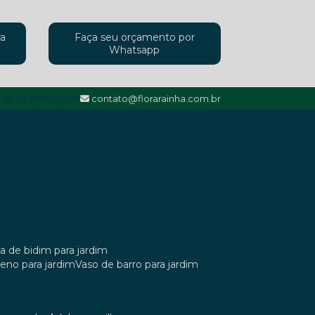
ra
Faça seu orçamento por
Whatsapp
(11) 99942-4247
contato@florarainha.com.br
ta de bidim para jardim
ileno para jardim
vaso de barro para jardim