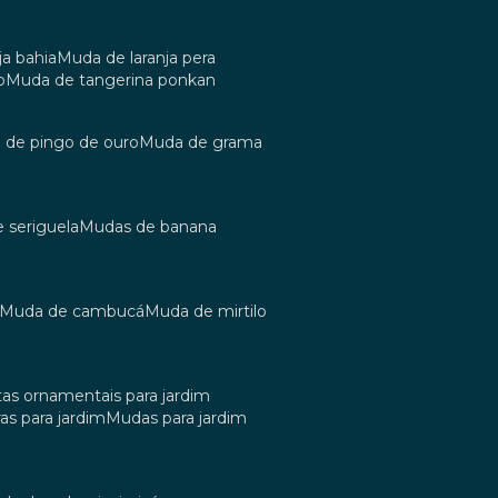
ja bahia
muda de laranja pera
o
muda de tangerina ponkan
a de pingo de ouro
muda de grama
e seriguela
mudas de banana
muda de cambucá
muda de mirtilo
tas ornamentais para jardim
as para jardim
mudas para jardim