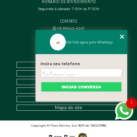
HORÁRIO DE ATENDIMENTO
Segunda à sábado: 7:30h às 17:30h
CONTATO
(11) 99942-4247
contato@florarainha.com.br
Olá! Fale agora pelo WhatsApp
MENU
Insira seu telefone
Home
Quem Somos
Galeria
INICIAR CONVERSA
Contato
Categorias
1
Mapa do site
Copyright © Flora Rainha. (Lei 9610 de 19/02/1998)