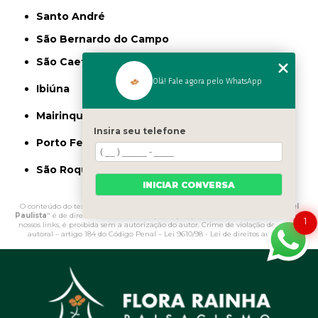
Santo André
São Bernardo do Campo
São Caetano do Sul
Olá! Fale agora pelo WhatsApp
Ibiúna
Mairinque
Insira seu telefone
Porto Feliz
São Roque
INICIAR CONVERSA
O conteúdo do texto "
Limitador de Grama para Jardim Valor São Miguel
Paulista
" é de direito reservado. Sua reprodução, parcial ou total, mesmo citando
1
nossos links, é proibida sem a autorização do autor. Crime de violação de direito
autoral – artigo 184 do Código Penal –
Lei 9610/98 - Lei de direitos autorais
.